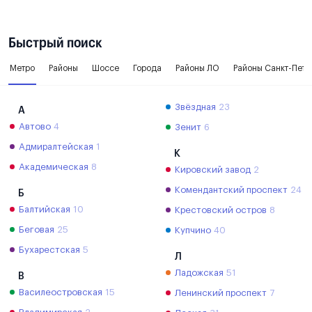
Быстрый поиск
Метро
Районы
Шоссе
Города
Районы ЛО
Районы Санкт-Пете
Звёздная
23
А
Автово
4
Зенит
6
Адмиралтейская
1
К
Академическая
8
Кировский завод
2
Комендантский проспект
24
Б
Балтийская
10
Крестовский остров
8
Беговая
25
Купчино
40
Бухарестская
5
Л
Ладожская
51
В
Василеостровская
15
Ленинский проспект
7