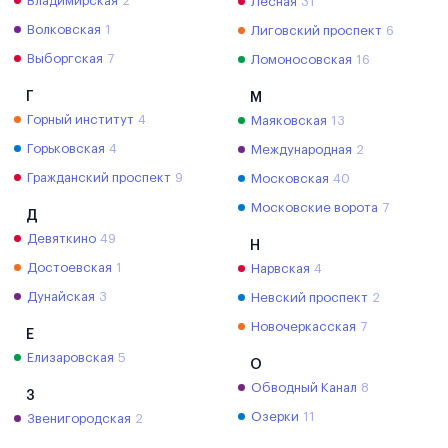
Владимирская
2
Лесная
31
Волковская
1
Лиговский проспект
6
Выборгская
7
Ломоносовская
16
Г
М
Горный институт
4
Маяковская
13
Горьковская
4
Международная
2
Гражданский проспект
9
Московская
40
Московские ворота
7
Д
Девяткино
49
Н
Достоевская
1
Нарвская
4
Дунайская
3
Невский проспект
2
Новочеркасская
7
Е
Елизаровская
5
О
Обводный Канал
8
З
Озерки
11
Звенигородская
2