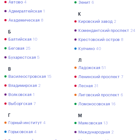
Автово
4
Зенит
6
Адмиралтейская
1
К
Академическая
8
Кировский завод
2
Комендантский проспект
24
Б
Балтийская
10
Крестовский остров
8
Беговая
25
Купчино
40
Бухарестская
5
Л
Ладожская
51
В
Василеостровская
15
Ленинский проспект
7
Владимирская
2
Лесная
31
Волковская
1
Лиговский проспект
6
Выборгская
7
Ломоносовская
16
Г
М
Горный институт
4
Маяковская
13
Горьковская
4
Международная
2