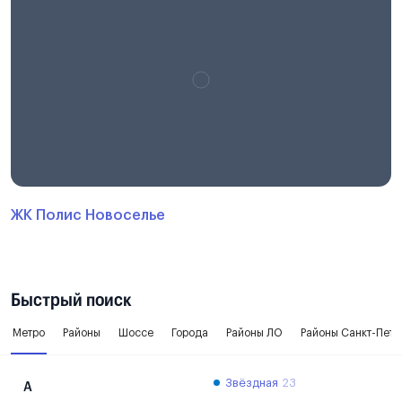
ЖК Полис Новоселье
Быстрый поиск
Метро
Районы
Шоссе
Города
Районы ЛО
Районы Санкт-Пете
Звёздная
23
А