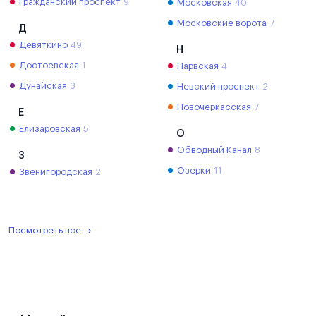
Гражданский проспект
9
Московская
40
Московские ворота
7
Д
Девяткино
49
Н
Достоевская
1
Нарвская
4
Дунайская
3
Невский проспект
2
Новочеркасская
7
Е
Елизаровская
5
О
Обводный Канал
8
З
Озерки
11
Звенигородская
2
Посмотреть все