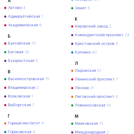
А
Автово
4
Зенит
6
Адмиралтейская
1
К
Академическая
8
Кировский завод
2
Комендантский проспект
24
Б
Балтийская
10
Крестовский остров
8
Беговая
25
Купчино
40
Бухарестская
5
Л
Ладожская
51
В
Василеостровская
15
Ленинский проспект
7
Владимирская
2
Лесная
31
Волковская
1
Лиговский проспект
6
Выборгская
7
Ломоносовская
16
Г
М
Горный институт
4
Маяковская
13
Горьковская
4
Международная
2