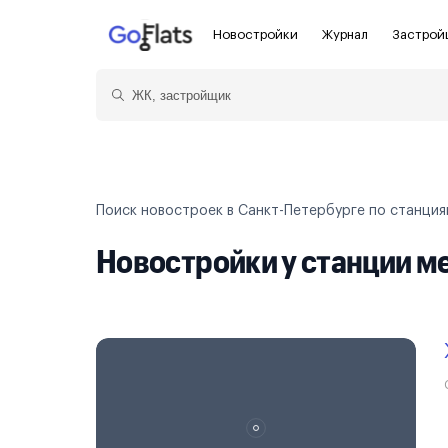
Новостройки
Журнал
Застрой
Новостройки Санкт-Петербурга и
Пол
области
Показать больше фильтров
Для
Новостройки в Санкт-Петербурге
С ч
Поиск новостроек в Санкт-Петербурге по станци
Новостройки в Лен. области
Без
Новостройки у станции м
Рядом с метро
Апа
На карте
Апа
3-8 млн ₽
8-14 млн ₽
от 14 млн ₽