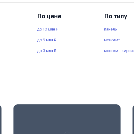
у
По цене
По типу
до 10 млн ₽
панель
до 5 млн ₽
монолит
до 3 млн ₽
монолит-кирпи