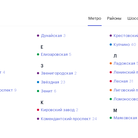
Метро
Районы
Шос
2
Дунайская
3
Крестовски
Купчино
40
Е
Елизаровская
5
Л
Ладожская
З
т
4
Ленинский 
Звенигородская
2
Лесная
31
Звёздная
23
оспект
9
Лиговский 
Зенит
6
Ломоносовс
К
Кировский завод
2
М
Маяковская
Комендантский проспект
24