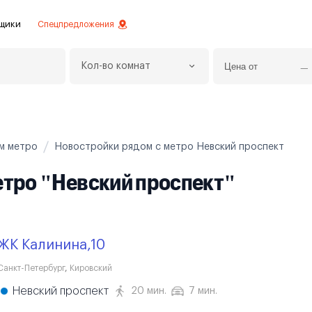
щики
Спецпредложения
Кол-во комнат
езное
 инвестиций
истовой отделкой
ям метро
Новостройки рядом с метро Невский проспект
 отделки
етро "Невский проспект"
ртаменты с отделкой
ртаменты
ЖК Калинина,10
Санкт-Петербург
,
Кировский
Невский проспект
20 мин.
7 мин.