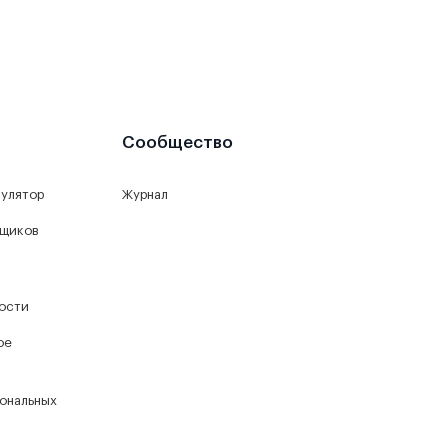
Сообщество
кулятор
Журнал
йщиков
ости
ое
ональных