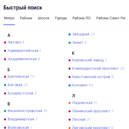
Быстрый поиск
Метро
Районы
Шоссе
Города
Районы ЛО
Районы Санкт-Пете
Звёздная
23
А
Автово
4
Зенит
6
Адмиралтейская
1
К
Академическая
8
Кировский завод
2
Комендантский проспект
24
Б
Балтийская
10
Крестовский остров
8
Беговая
25
Купчино
40
Бухарестская
5
Л
Ладожская
51
В
Василеостровская
15
Ленинский проспект
7
Владимирская
2
Лесная
31
Волковская
1
Лиговский проспект
6