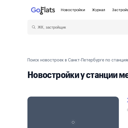
Новостройки
Журнал
Застрой
Новостройки Санкт-Петербурга и
Пол
области
Показать больше фильтров
Для
Новостройки в Санкт-Петербурге
С ч
Поиск новостроек в Санкт-Петербурге по станци
Новостройки в Лен. области
Без
Новостройки у станции м
Рядом с метро
Апа
На карте
Апа
3-8 млн ₽
8-14 млн ₽
от 14 млн ₽