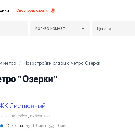
щики
Спецпредложения
Кол-во комнат
езное
 инвестиций
истовой отделкой
ям метро
Новостройки рядом с метро Озерки
 отделки
етро "Озерки"
ртаменты с отделкой
ртаменты
ЖК Лиственный
Санкт-Петербург
,
Выборгский
Озерки
19 мин.
9 мин.