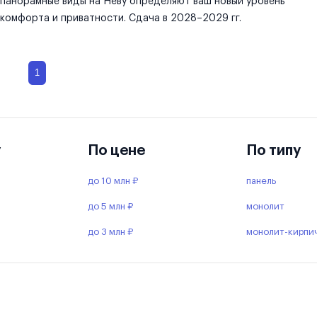
панорамные виды на Неву определяют ваш новый уровень
комфорта и приватности. Сдача в 2028–2029 гг.
1
у
По цене
По типу
до 10 млн ₽
панель
до 5 млн ₽
монолит
до 3 млн ₽
монолит-кирпи