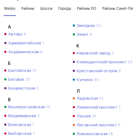
Метро
Районы
Шоссе
Города
Районы ЛО
Районы Санкт-Пете
Звёздная
23
А
Автово
4
Зенит
6
Адмиралтейская
1
К
Академическая
8
Кировский завод
2
Комендантский проспект
24
Б
Балтийская
10
Крестовский остров
8
Беговая
25
Купчино
40
Бухарестская
5
Л
Ладожская
51
В
Василеостровская
15
Ленинский проспект
7
Владимирская
2
Лесная
31
Волковская
1
Лиговский проспект
6
Выборгская
7
Ломоносовская
16