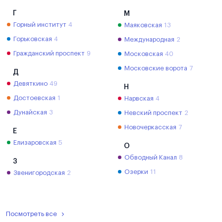
Г
М
Горный институт
4
Маяковская
13
Горьковская
4
Международная
2
Гражданский проспект
9
Московская
40
Московские ворота
7
Д
Девяткино
49
Н
Достоевская
1
Нарвская
4
Дунайская
3
Невский проспект
2
Новочеркасская
7
Е
Елизаровская
5
О
Обводный Канал
8
З
Озерки
11
Звенигородская
2
Посмотреть все