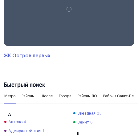
ЖК Остров первых
Быстрый поиск
Метро
Районы
Шоссе
Города
Районы ЛО
Районы Санкт-Пете
Звёздная
23
А
Автово
4
Зенит
6
Адмиралтейская
1
К