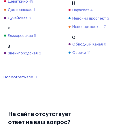
Девяткино
49
Н
Достоевская
1
Нарвская
4
Дунайская
3
Невский проспект
2
Новочеркасская
7
Е
Елизаровская
5
О
Обводный Канал
8
З
Озерки
11
Звенигородская
2
Посмотреть все
На сайте отсутствует
ответ на ваш вопрос?