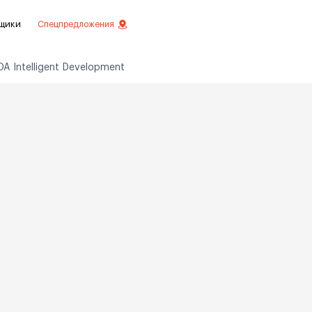
щики
Спецпредложения
A Intelligent Development
езное
 инвестиций
истовой отделкой
 отделки
ртаменты с отделкой
ртаменты