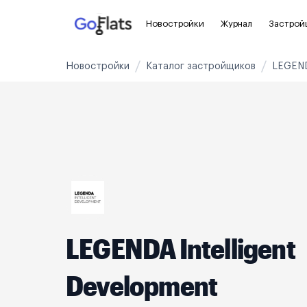
Новостройки
Журнал
Застрой
Новостройки
Каталог застройщиков
LEGEND
Новостройки Санкт-Петербурга и
Пол
области
Для
Новостройки в Санкт-Петербурге
С ч
Новостройки в Лен. области
Без
Рядом с метро
Апа
На карте
Апа
LEGENDA Intelligent
3-8 млн ₽
8-14 млн ₽
от 14 млн ₽
Development