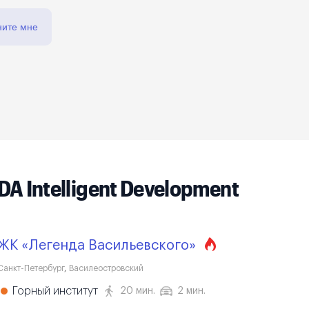
ните мне
 Intelligent Development
ЖК «Легенда Васильевского»
Санкт-Петербург
,
Василеостровский
Горный институт
20 мин.
2 мин.