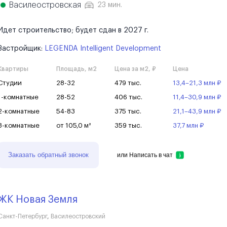
Василеостровская
23 мин.
Идет строительство; будет сдан в 2027 г.
Застройщик:
LEGENDA Intelligent Development
Квартиры
Площадь, м2
Цена за м2, ₽
Цена
Студии
28-32
479 тыс.
13,4–21,3 млн ₽
1-комнатные
28-52
406 тыс.
11,4–30,9 млн ₽
2-комнатные
54-83
375 тыс.
21,1–43,9 млн ₽
3-комнатные
от 105,0 м²
359 тыс.
37,7 млн ₽
Заказать обратный звонок
или
Написать в чат
ЖК Новая Земля
Санкт-Петербург
,
Василеостровский