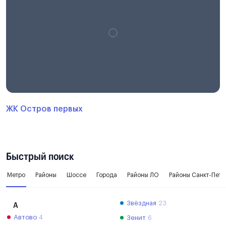
ЖК Остров первых
Быстрый поиск
Метро
Районы
Шоссе
Города
Районы ЛО
Районы Санкт-Пете
Звёздная
23
А
Автово
4
Зенит
6