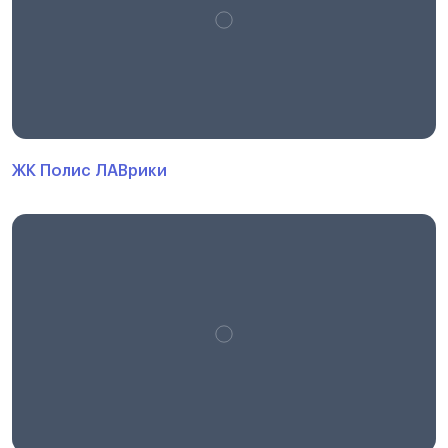
ЖК Полис ЛАВрики