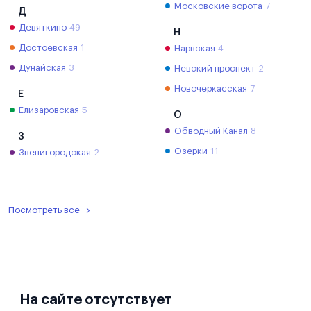
Московские ворота
7
Д
Девяткино
49
Н
Достоевская
1
Нарвская
4
Дунайская
3
Невский проспект
2
Новочеркасская
7
Е
Елизаровская
5
О
Обводный Канал
8
З
Озерки
11
Звенигородская
2
Посмотреть все
На сайте отсутствует