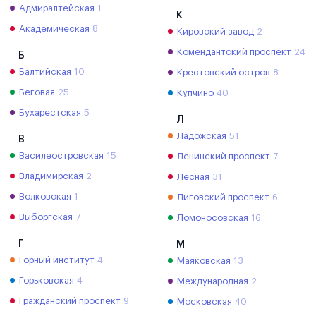
Адмиралтейская
1
К
Академическая
8
Кировский завод
2
Комендантский проспект
24
Б
Балтийская
10
Крестовский остров
8
Беговая
25
Купчино
40
Бухарестская
5
Л
Ладожская
51
В
Василеостровская
15
Ленинский проспект
7
Владимирская
2
Лесная
31
Волковская
1
Лиговский проспект
6
Выборгская
7
Ломоносовская
16
Г
М
Горный институт
4
Маяковская
13
Горьковская
4
Международная
2
Гражданский проспект
9
Московская
40