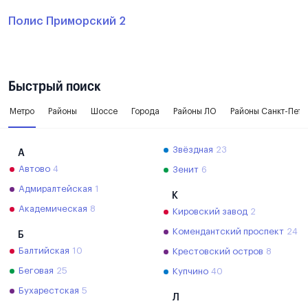
Полис Приморский 2
Быстрый поиск
Метро
Районы
Шоссе
Города
Районы ЛО
Районы Санкт-Пете
Звёздная
23
А
Автово
4
Зенит
6
Адмиралтейская
1
К
Академическая
8
Кировский завод
2
Комендантский проспект
24
Б
Балтийская
10
Крестовский остров
8
Беговая
25
Купчино
40
Бухарестская
5
Л