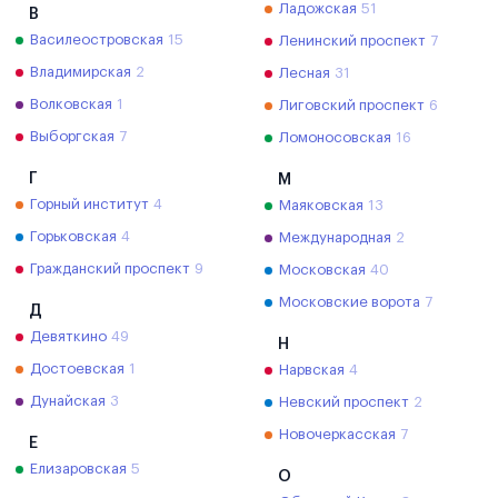
Ладожская
51
В
Василеостровская
15
Ленинский проспект
7
Владимирская
2
Лесная
31
Волковская
1
Лиговский проспект
6
Выборгская
7
Ломоносовская
16
Г
М
Горный институт
4
Маяковская
13
Горьковская
4
Международная
2
Гражданский проспект
9
Московская
40
Московские ворота
7
Д
Девяткино
49
Н
Достоевская
1
Нарвская
4
Дунайская
3
Невский проспект
2
Новочеркасская
7
Е
Елизаровская
5
О