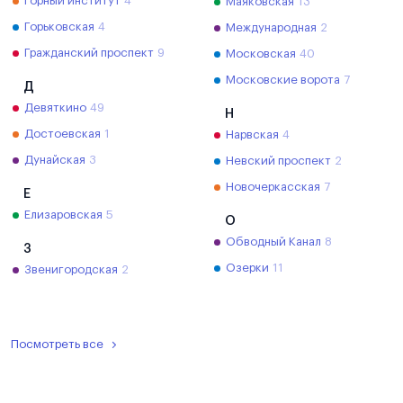
Горный институт
4
Маяковская
13
Горьковская
4
Международная
2
Гражданский проспект
9
Московская
40
Московские ворота
7
Д
Девяткино
49
Н
Достоевская
1
Нарвская
4
Дунайская
3
Невский проспект
2
Новочеркасская
7
Е
Елизаровская
5
О
Обводный Канал
8
З
Озерки
11
Звенигородская
2
Посмотреть все