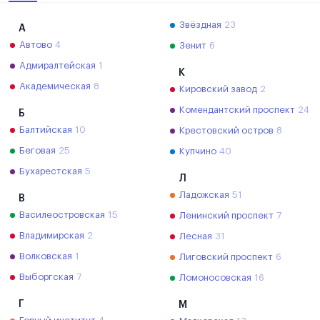
Звёздная
23
А
Автово
4
Зенит
6
Адмиралтейская
1
К
Академическая
8
Кировский завод
2
Комендантский проспект
24
Б
Балтийская
10
Крестовский остров
8
Беговая
25
Купчино
40
Бухарестская
5
Л
Ладожская
51
В
Василеостровская
15
Ленинский проспект
7
Владимирская
2
Лесная
31
Волковская
1
Лиговский проспект
6
Выборгская
7
Ломоносовская
16
Г
М