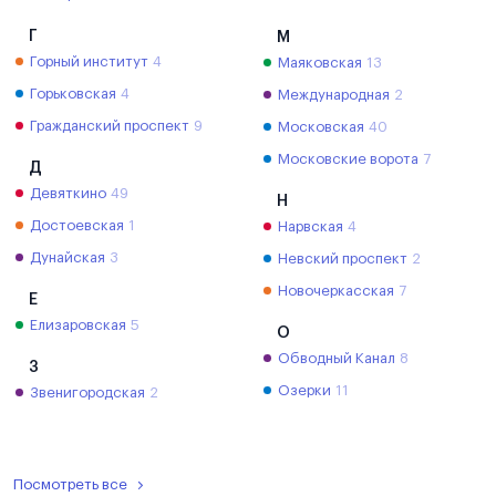
Г
М
Горный институт
4
Маяковская
13
Горьковская
4
Международная
2
Гражданский проспект
9
Московская
40
Московские ворота
7
Д
Девяткино
49
Н
Достоевская
1
Нарвская
4
Дунайская
3
Невский проспект
2
Новочеркасская
7
Е
Елизаровская
5
О
Обводный Канал
8
З
Озерки
11
Звенигородская
2
Посмотреть все