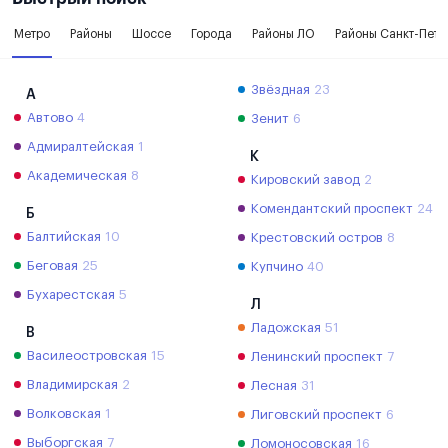
Метро
Районы
Шоссе
Города
Районы ЛО
Районы Санкт-Пете
Звёздная
23
А
Автово
4
Зенит
6
Адмиралтейская
1
К
Академическая
8
Кировский завод
2
Комендантский проспект
24
Б
Балтийская
10
Крестовский остров
8
Беговая
25
Купчино
40
Бухарестская
5
Л
Ладожская
51
В
Василеостровская
15
Ленинский проспект
7
Владимирская
2
Лесная
31
Волковская
1
Лиговский проспект
6
Выборгская
7
Ломоносовская
16