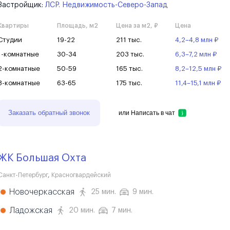
Застройщик:
ЛСР. Недвижимость-Северо-Запад
Квартиры
Площадь, м2
Цена за м2, ₽
Цена
Студии
19-22
211 тыс.
4,2–4,8 млн ₽
1-комнатные
30-34
203 тыс.
6,3–7,2 млн ₽
2-комнатные
50-59
165 тыс.
8,2–12,5 млн ₽
3-комнатные
63-65
175 тыс.
11,4–15,1 млн ₽
Заказать обратный звонок
или
Написать в чат
ЖК Большая Охта
Санкт-Петербург
,
Красногвардейский
Новочеркасская
25 мин.
9 мин.
Ладожская
20 мин.
7 мин.