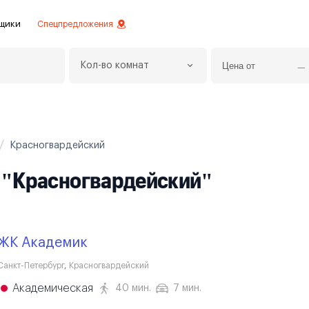
щики
Спецпредложения
Кол-во комнат
езное
 инвестиций
истовой отделкой
Красногвардейский
 отделки
е "Красногвардейский"
ртаменты с отделкой
ртаменты
ЖК Академик
Санкт-Петербург
,
Красногвардейский
Академическая
40 мин.
7 мин.