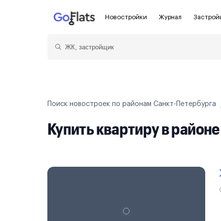
Новостройки
Журнал
Застрой
Новостройки Санкт-Петербурга и
Пол
области
Показать больше фильтров
Для
Новостройки в Санкт-Петербурге
С ч
Поиск новостроек по районам Санкт-Петербурга
Новостройки в Лен. области
Без
Купить квартиру в район
Рядом с метро
Апа
На карте
Апа
3-8 млн ₽
8-14 млн ₽
от 14 млн ₽