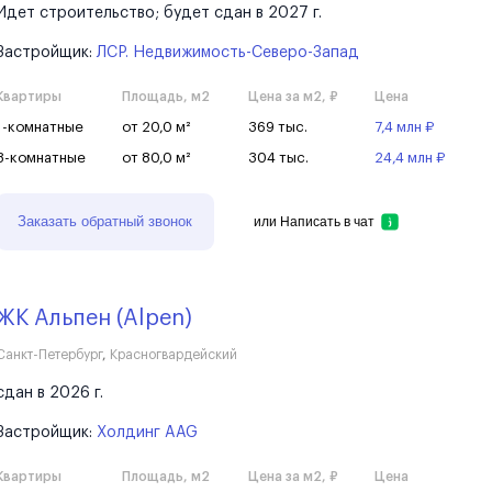
Идет строительство; будет сдан в 2027 г.
Застройщик:
ЛСР. Недвижимость-Северо-Запад
Квартиры
Площадь, м2
Цена за м2, ₽
Цена
1-комнатные
от 20,0 м²
369 тыс.
7,4 млн ₽
3-комнатные
от 80,0 м²
304 тыс.
24,4 млн ₽
Заказать обратный звонок
или
Написать в чат
ЖК Альпен (Alpen)
Санкт-Петербург
,
Красногвардейский
сдан в 2026 г.
Застройщик:
Холдинг AAG
Квартиры
Площадь, м2
Цена за м2, ₽
Цена