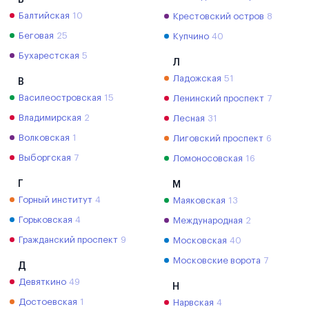
Балтийская
10
Крестовский остров
8
Беговая
25
Купчино
40
Бухарестская
5
Л
Ладожская
51
В
Василеостровская
15
Ленинский проспект
7
Владимирская
2
Лесная
31
Волковская
1
Лиговский проспект
6
Выборгская
7
Ломоносовская
16
Г
М
Горный институт
4
Маяковская
13
Горьковская
4
Международная
2
Гражданский проспект
9
Московская
40
Московские ворота
7
Д
Девяткино
49
Н
Достоевская
1
Нарвская
4