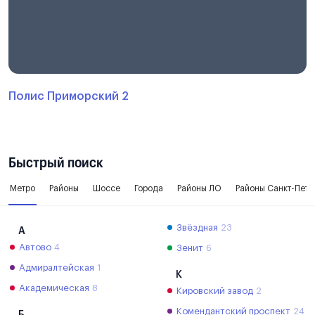
Полис Приморский 2
Быстрый поиск
Метро
Районы
Шоссе
Города
Районы ЛО
Районы Санкт-Пете
Звёздная
23
А
Автово
4
Зенит
6
Адмиралтейская
1
К
Академическая
8
Кировский завод
2
Комендантский проспект
24
Б