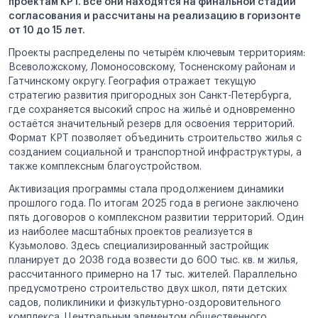
проектам КРТ. Все они находятся на финальной стадии
согласования и рассчитаны на реализацию в горизонте
от 10 до 15 лет.
Проекты распределены по четырём ключевым территориям:
Всеволожскому, Ломоносовскому, Тосненскому районам и
Гатчинскому округу. География отражает текущую
стратегию развития пригородных зон Санкт-Петербурга,
где сохраняется высокий спрос на жильё и одновременно
остаётся значительный резерв для освоения территорий.
Формат КРТ позволяет объединить строительство жилья с
созданием социальной и транспортной инфраструктуры, а
также комплексным благоустройством.
Активизация программы стала продолжением динамики
прошлого года. По итогам 2025 года в регионе заключено
пять договоров о комплексном развитии территорий. Один
из наиболее масштабных проектов реализуется в
Кузьмолово. Здесь специализированный застройщик
планирует до 2038 года возвести до 600 тыс. кв. м жилья,
рассчитанного примерно на 17 тыс. жителей. Параллельно
предусмотрено строительство двух школ, пяти детских
садов, поликлиники и физкультурно-оздоровительного
комплекса. Центральным элементом общественного