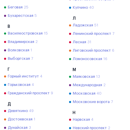
Беговая
25
Купчино
40
Бухарестская
5
Л
Ладожская
51
В
Василеостровская
15
Ленинский проспект
7
Владимирская
2
Лесная
31
Волковская
1
Лиговский проспект
6
Выборгская
7
Ломоносовская
16
Г
М
Горный институт
4
Маяковская
13
Горьковская
4
Международная
2
Гражданский проспект
9
Московская
40
Московские ворота
7
Д
Девяткино
49
Н
Достоевская
1
Нарвская
4
Дунайская
3
Невский проспект
2