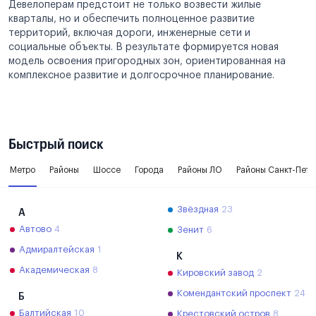
Девелоперам предстоит не только возвести жилые
кварталы, но и обеспечить полноценное развитие
территорий, включая дороги, инженерные сети и
социальные объекты. В результате формируется новая
модель освоения пригородных зон, ориентированная на
комплексное развитие и долгосрочное планирование.
Быстрый поиск
Метро
Районы
Шоссе
Города
Районы ЛО
Районы Санкт-Пете
Звёздная
23
А
Автово
4
Зенит
6
Адмиралтейская
1
К
Академическая
8
Кировский завод
2
Комендантский проспект
24
Б
Балтийская
10
Крестовский остров
8