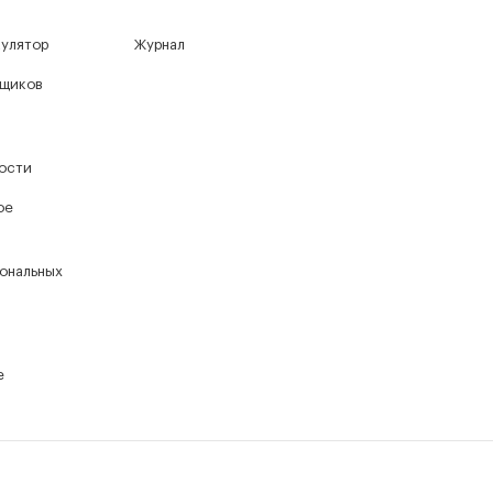
кулятор
Журнал
йщиков
ости
ое
ональных
е