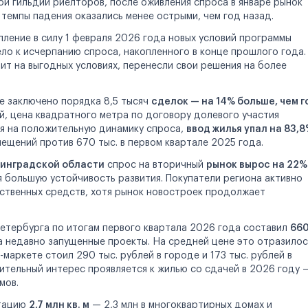
ой гильдии риелторов, после оживления спроса в январе рынок
 темпы падения оказались менее острыми, чем год назад.
ление в силу 1 февраля 2026 года новых условий программы
ло к исчерпанию спроса, накопленного в конце прошлого года.
ит на выгодных условиях, перенесли свои решения на более
е заключено порядка 8,5 тысяч
сделок — на 14% больше, чем г
ей, цена квадратного метра по договору долевого участия
ря на положительную динамику спроса,
ввод жилья упал на 83,
омещений против 670 тыс. в первом квартале 2025 года.
нинградской области
спрос на вторичный
рынок вырос на 22%
 большую устойчивость развития. Покупатели региона активно
бственных средств, хотя рынок новостроек продолжает
етербурга по итогам первого квартала 2026 года составил
66
а недавно запущенные проекты. На средней цене это отразилос
маркете стоил 290 тыс. рублей в городе и 173 тыс. рублей в
чительный интерес проявляется к жилью со сдачей в 2026 году 
мов.
атацию
2,7 млн кв. м
— 2,3 млн в многоквартирных домах и