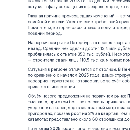
показателей начала 2025-го. По данным Российск
Реклама на сайте
вступил в фазу сокращения в феврале-марте, хотя
Главная причина произошедших изменений — вступ
семейной ипотеки. Ужесточение требований приве
Покупатели, которые рассчитывали получить кред
поздний период.
На первичном рынке Петербурга в первом квартал
назад
. Средний чек сделки достиг 13,4 млн рубл
приблизилась к отметке 350 тыс. рублей. Несмот
— строители сдали лишь 110,5 тыс. кв. м жилых п
Ситуация в регионе отличается от столицы.
В Ле
по сравнению с началом 2025 года, демонстрируя
переориентируются на готовое жилье за счёт со
привлекать инвестиции.
Объём нового предложения на первичном рынке П
тыс. кв. м
, при этом больше половины пришлось н
умеренно: на конец марта квадратный метр в масс-
пригородах, показав
рост на 3% за квартал
. Зна
каталогах представлено около 80 строящихся до
По
итогам 2025 года
в городе введено в эксплу