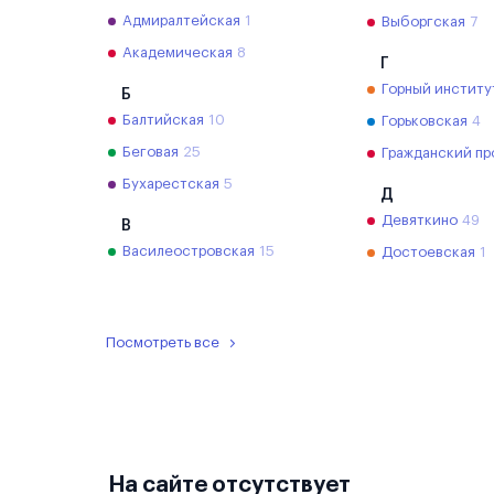
Адмиралтейская
1
Выборгская
7
Академическая
8
Г
Горный институ
Б
Балтийская
10
Горьковская
4
Беговая
25
Гражданский пр
Бухарестская
5
Д
Девяткино
49
В
Василеостровская
15
Достоевская
1
Посмотреть все
На сайте отсутствует