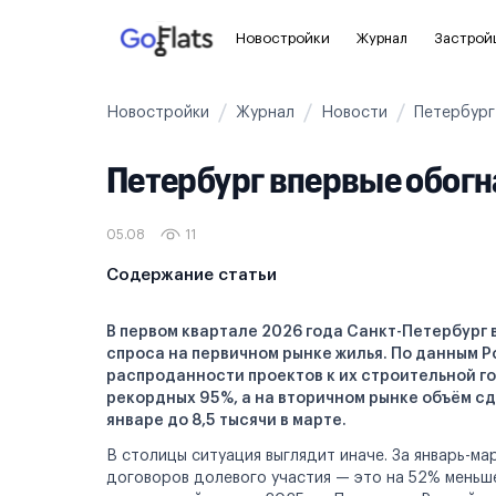
Новостройки
Журнал
Застрой
Новостройки
Журнал
Новости
Петербург
Новостройки Санкт-Петербурга и
Пол
области
Петербург впервые обогн
Для
Новостройки в Санкт-Петербурге
С ч
05.08
11
Новостройки в Лен. области
Без
Содержание статьи
Рядом с метро
Апа
В первом квартале 2026 года Санкт-Петербург 
спроса на первичном рынке жилья. По данным 
На карте
Апа
распроданности проектов к их строительной го
рекордных 95%, а на вторичном рынке объём сде
3-8 млн ₽
8-14 млн ₽
от 14 млн ₽
январе до 8,5 тысячи в марте.
В столицы ситуация выглядит иначе. За январь-ма
договоров долевого участия — это на 52% меньше