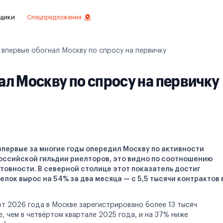
щики
Спецпредложения
 впервые обогнал Москву по спросу на первичку
езное
ал Москву по спросу на первичку
 инвестиций
истовой отделкой
 отделки
ртаменты с отделкой
впервые за многие годы опередил Москву по активности
Российской гильдии риелторов, это видно по соотношению
ртаменты
товности. В северной столице этот показатель достиг
лок вырос на 54% за два месяца — с 5,5 тысячи контрактов 
рт 2026 года в Москве зарегистрировано более 13 тысяч
, чем в четвёртом квартале 2025 года, и на 37% ниже