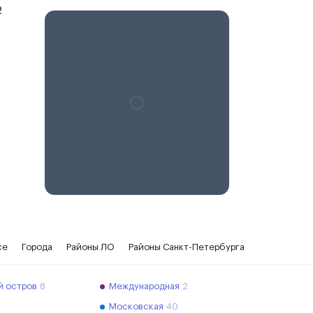
2
се
Города
Районы ЛО
Районы Санкт-Петербурга
й остров
8
Международная
2
Московская
40