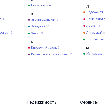
Е
Елизаровская
5
Л
Ладожская
З
т
4
Ленинский 
Звенигородская
2
Лесная
31
Звёздная
23
оспект
9
Лиговский 
Зенит
6
Ломоносовс
К
Кировский завод
2
М
Маяковская
Комендантский проспект
24
Недвижимость
Сервисы