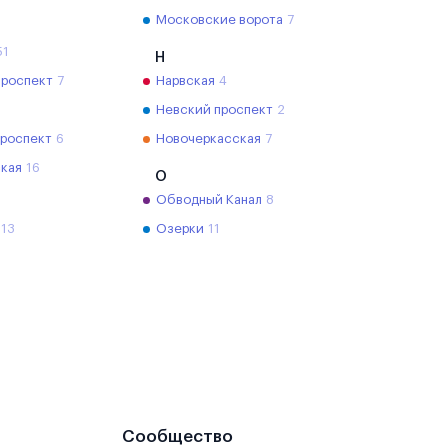
Московские ворота
7
51
Н
проспект
7
Нарвская
4
Невский проспект
2
проспект
6
Новочеркасская
7
кая
16
О
Обводный Канал
8
13
Озерки
11
Сообщество