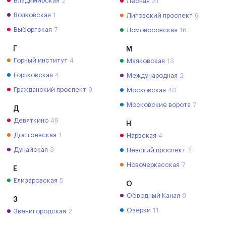
Владимирская
2
Лесная
31
Волковская
1
Лиговский проспект
6
Выборгская
7
Ломоносовская
16
Г
М
Горный институт
4
Маяковская
13
Горьковская
4
Международная
2
Гражданский проспект
9
Московская
40
Московские ворота
7
Д
Девяткино
49
Н
Достоевская
1
Нарвская
4
Дунайская
3
Невский проспект
2
Новочеркасская
7
Е
Елизаровская
5
О
Обводный Канал
8
З
Озерки
11
Звенигородская
2