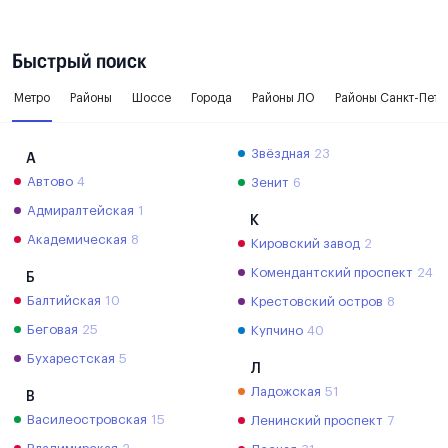
Быстрый поиск
Метро
Районы
Шоссе
Города
Районы ЛО
Районы Санкт-Пете
Звёздная
23
А
Автово
4
Зенит
6
Адмиралтейская
1
К
Академическая
8
Кировский завод
2
Комендантский проспект
24
Б
Балтийская
10
Крестовский остров
8
Беговая
25
Купчино
40
Бухарестская
5
Л
Ладожская
51
В
Василеостровская
15
Ленинский проспект
7