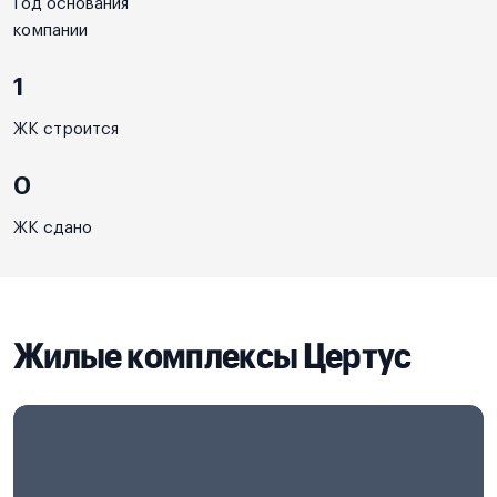
Год основания
компании
1
ЖК строится
0
ЖК сдано
Жилые комплексы Цертус