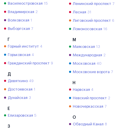
Василеостровская
15
Ленинский проспект
7
Владимирская
2
Лесная
31
Волковская
1
Лиговский проспект
6
Выборгская
7
Ломоносовская
16
Г
М
Горный институт
4
Маяковская
13
Горьковская
4
Международная
2
Гражданский проспект
9
Московская
40
Московские ворота
7
Д
Девяткино
49
Н
Достоевская
1
Нарвская
4
Дунайская
3
Невский проспект
2
Новочеркасская
7
Е
Елизаровская
5
О
Обводный Канал
8
З