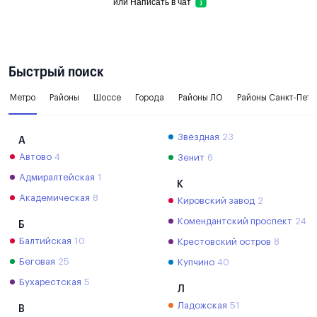
или
Написать в чат
Быстрый поиск
Метро
Районы
Шоссе
Города
Районы ЛО
Районы Санкт-Пете
Звёздная
23
А
Автово
4
Зенит
6
Адмиралтейская
1
К
Академическая
8
Кировский завод
2
Комендантский проспект
24
Б
Балтийская
10
Крестовский остров
8
Беговая
25
Купчино
40
Бухарестская
5
Л
Ладожская
51
В