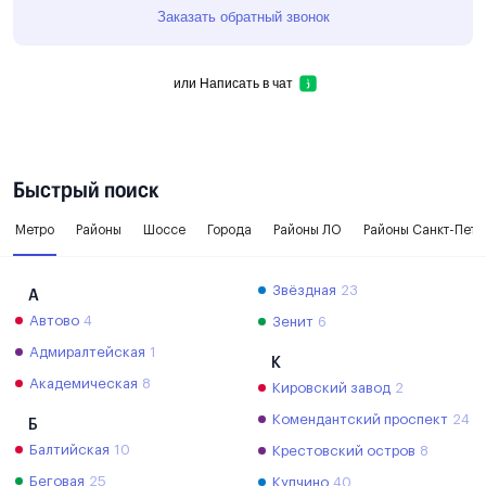
Заказать обратный звонок
или
Написать в чат
Быстрый поиск
Метро
Районы
Шоссе
Города
Районы ЛО
Районы Санкт-Пете
Звёздная
23
А
Автово
4
Зенит
6
Адмиралтейская
1
К
Академическая
8
Кировский завод
2
Комендантский проспект
24
Б
Балтийская
10
Крестовский остров
8
Беговая
25
Купчино
40