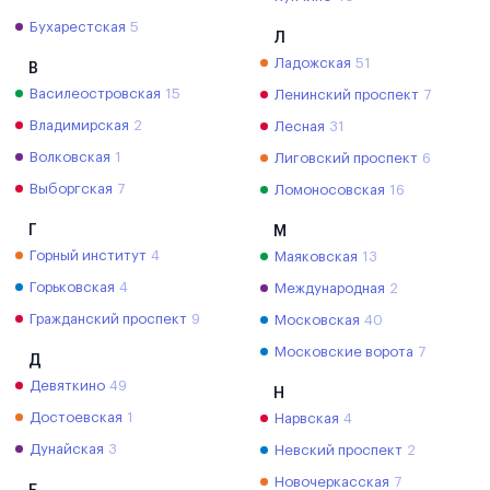
Бухарестская
5
Л
Ладожская
51
В
Василеостровская
15
Ленинский проспект
7
Владимирская
2
Лесная
31
Волковская
1
Лиговский проспект
6
Выборгская
7
Ломоносовская
16
Г
М
Горный институт
4
Маяковская
13
Горьковская
4
Международная
2
Гражданский проспект
9
Московская
40
Московские ворота
7
Д
Девяткино
49
Н
Достоевская
1
Нарвская
4
Дунайская
3
Невский проспект
2
Новочеркасская
7