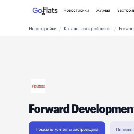
Новостройки
Журнал
Застрой
Новостройки
Каталог застройщиков
Forwar
Новостройки Санкт-Петербурга и
Пол
области
Для
Новостройки в Санкт-Петербурге
С ч
Новостройки в Лен. области
Без
Рядом с метро
Апа
На карте
Апа
Forward Developmen
3-8 млн ₽
8-14 млн ₽
от 14 млн ₽
Показать контакты застройщика
Перезво