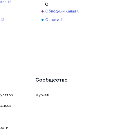
кая
16
О
Обводный Канал
8
13
Озерки
11
Сообщество
кулятор
Журнал
йщиков
ости