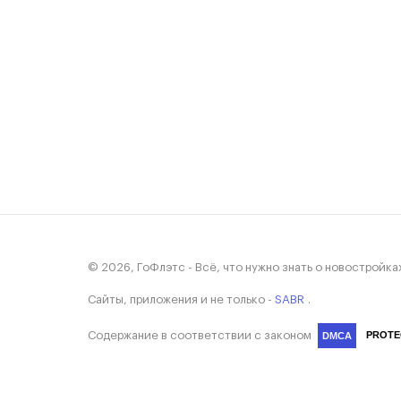
© 2026, ГоФлэтс - Всё, что нужно знать о новостройка
Сайты, приложения и не только -
SABR
.
Содержание в соответствии с законом
PROTE
DMCA