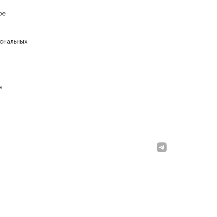
ое
ональных
е