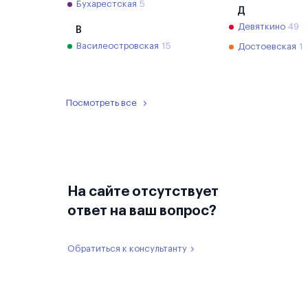
Бухарестская
5
Д
Девяткино
49
В
Василеостровская
15
Достоевская
1
Посмотреть все
На сайте отсутствует
ответ на ваш вопрос?
Обратиться к консультанту