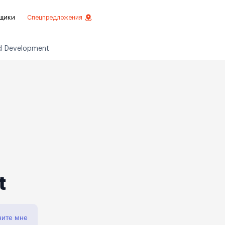
щики
Спецпредложения
d Development
езное
 инвестиций
истовой отделкой
 отделки
ртаменты с отделкой
ртаменты
t
ните мне