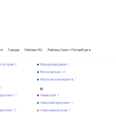
се
Города
Районы ЛО
Районы Санкт-Петербурга
й остров
8
Международная
2
Московская
40
Московские ворота
7
51
Н
проспект
7
Нарвская
4
Невский проспект
2
проспект
6
Новочеркасская
7