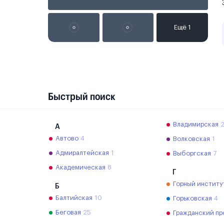
Быстрый поиск
Владимирская
А
Автово
4
Волковская
1
Адмиралтейская
1
Выборгская
7
Академическая
8
Г
Горный институ
Б
Балтийская
10
Горьковская
4
Беговая
25
Гражданский пр