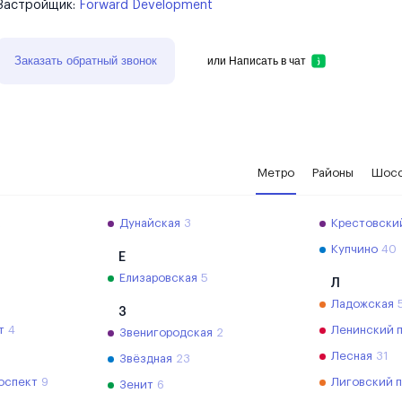
Застройщик:
Forward Development
Заказать обратный звонок
или
Написать в чат
Метро
Районы
Шос
2
Дунайская
3
Крестовски
Купчино
40
Е
Елизаровская
5
Л
Ладожская
З
т
4
Ленинский 
Звенигородская
2
Лесная
31
Звёздная
23
оспект
9
Лиговский 
Зенит
6