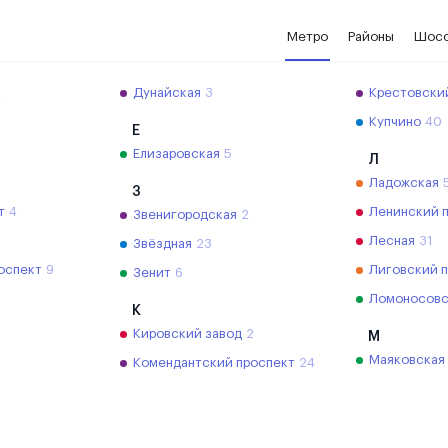
Метро
Районы
Шос
2
Дунайская
3
Крестовски
Купчино
40
Е
Елизаровская
5
Л
Ладожская
З
т
4
Ленинский 
Звенигородская
2
Лесная
31
Звёздная
23
оспект
9
Лиговский 
Зенит
6
Ломоносовс
К
Кировский завод
2
М
Маяковская
Комендантский проспект
24