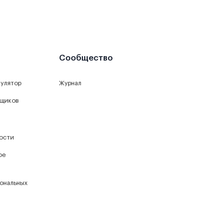
Сообщество
кулятор
Журнал
йщиков
ости
ое
ональных