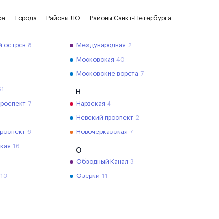
се
Города
Районы ЛО
Районы Санкт-Петербурга
й остров
8
Международная
2
Московская
40
Московские ворота
7
51
Н
проспект
7
Нарвская
4
Невский проспект
2
проспект
6
Новочеркасская
7
кая
16
О
Обводный Канал
8
13
Озерки
11