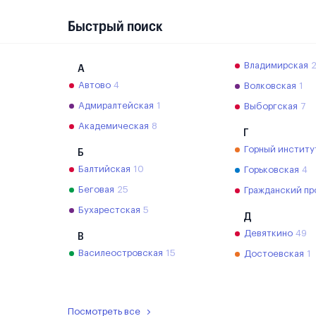
Быстрый поиск
Владимирская
А
Автово
4
Волковская
1
Адмиралтейская
1
Выборгская
7
Академическая
8
Г
Горный институ
Б
Балтийская
10
Горьковская
4
Беговая
25
Гражданский пр
Бухарестская
5
Д
Девяткино
49
В
Василеостровская
15
Достоевская
1
Посмотреть все