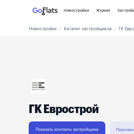
Новостройки
Журнал
Застрой
Новостройки
Каталог застройщиков
ГК Евр
Новостройки Санкт-Петербурга и
Пол
области
Для
Новостройки в Санкт-Петербурге
С ч
Новостройки в Лен. области
Без
Рядом с метро
Апа
На карте
Апа
ГК Еврострой
3-8 млн ₽
8-14 млн ₽
от 14 млн ₽
Показать контакты застройщика
Перезво