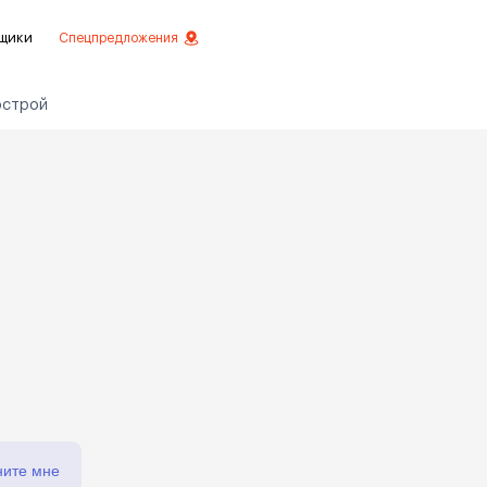
щики
Спецпредложения
острой
езное
 инвестиций
истовой отделкой
 отделки
ртаменты с отделкой
ртаменты
ните мне