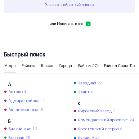
Заказать обратный звонок
или
Написать в чат
Быстрый поиск
Метро
Районы
Шоссе
Города
Районы ЛО
Районы Санкт-Пете
Звёздная
23
А
Автово
4
Зенит
6
Адмиралтейская
1
К
Академическая
8
Кировский завод
2
Комендантский проспект
24
Б
Балтийская
10
Крестовский остров
8
Беговая
25
Купчино
40