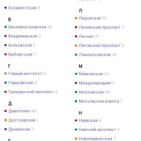
Бухарестская
5
Л
Ладожская
51
В
Василеостровская
15
Ленинский проспект
7
Владимирская
2
Лесная
31
Волковская
1
Лиговский проспект
6
Выборгская
7
Ломоносовская
16
Г
М
Горный институт
4
Маяковская
13
Горьковская
4
Международная
2
Гражданский проспект
9
Московская
40
Московские ворота
7
Д
Девяткино
49
Н
Достоевская
1
Нарвская
4
Дунайская
3
Невский проспект
2
Новочеркасская
7