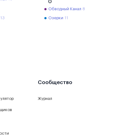
О
Обводный Канал
8
13
Озерки
11
Сообщество
кулятор
Журнал
йщиков
ости