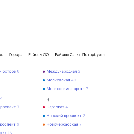
се
Города
Районы ЛО
Районы Санкт-Петербурга
й остров
8
Международная
2
Московская
40
Московские ворота
7
51
Н
проспект
7
Нарвская
4
Невский проспект
2
проспект
6
Новочеркасская
7
кая
16