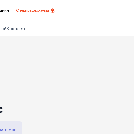
щики
Спецпредложения
ройКомплекс
езное
 инвестиций
истовой отделкой
 отделки
ртаменты с отделкой
ртаменты
с
ните мне