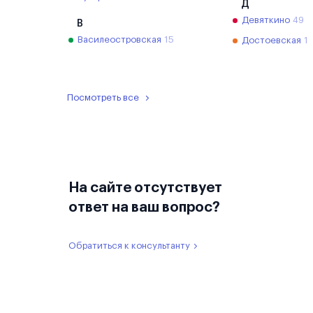
Д
Девяткино
49
В
Василеостровская
15
Достоевская
1
Посмотреть все
На сайте отсутствует
ответ на ваш вопрос?
Обратиться к консультанту