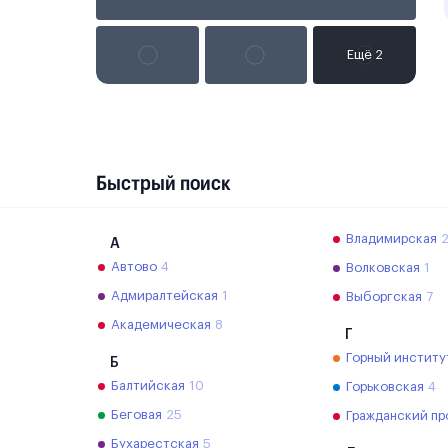
Быстрый поиск
Владимирская
А
Автово
4
Волковская
1
Адмиралтейская
1
Выборгская
7
Академическая
8
Г
Горный институ
Б
Балтийская
10
Горьковская
4
Беговая
25
Гражданский пр
Бухарестская
5