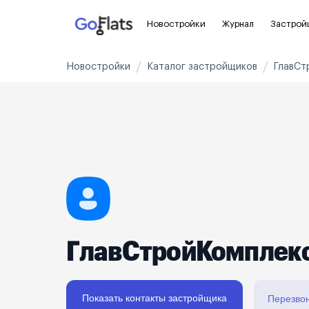
Новостройки
Журнал
Застрой
Новостройки
Каталог застройщиков
ГлавСт
Новостройки Санкт-Петербурга и
Пол
области
Для
Новостройки в Санкт-Петербурге
С ч
Новостройки в Лен. области
Без
Рядом с метро
Апа
На карте
Апа
ГлавСтройКомплек
3-8 млн ₽
8-14 млн ₽
от 14 млн ₽
Показать контакты застройщика
Перезво