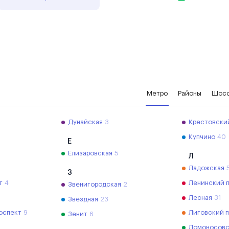
Метро
Районы
Шос
2
Дунайская
3
Крестовски
Купчино
40
Е
Елизаровская
5
Л
Ладожская
З
т
4
Ленинский 
Звенигородская
2
Лесная
31
Звёздная
23
оспект
9
Лиговский 
Зенит
6
Ломоносовс