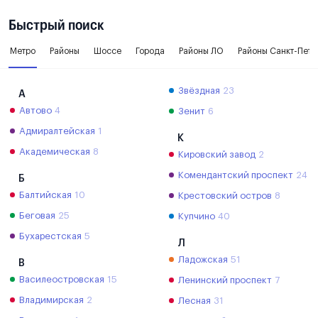
Быстрый поиск
Метро
Районы
Шоссе
Города
Районы ЛО
Районы Санкт-Пете
Звёздная
23
А
Автово
4
Зенит
6
Адмиралтейская
1
К
Академическая
8
Кировский завод
2
Комендантский проспект
24
Б
Балтийская
10
Крестовский остров
8
Беговая
25
Купчино
40
Бухарестская
5
Л
Ладожская
51
В
Василеостровская
15
Ленинский проспект
7
Владимирская
2
Лесная
31