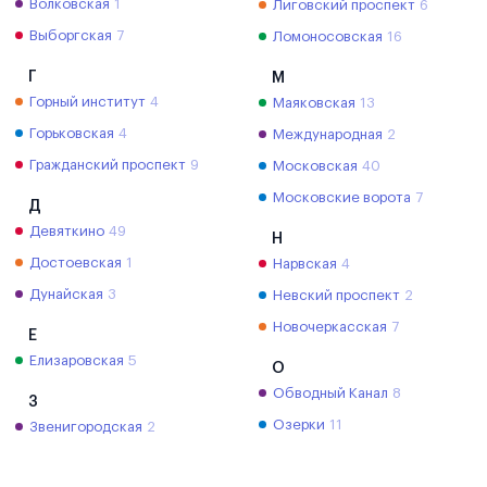
Волковская
1
Лиговский проспект
6
Выборгская
7
Ломоносовская
16
Г
М
Горный институт
4
Маяковская
13
Горьковская
4
Международная
2
Гражданский проспект
9
Московская
40
Московские ворота
7
Д
Девяткино
49
Н
Достоевская
1
Нарвская
4
Дунайская
3
Невский проспект
2
Новочеркасская
7
Е
Елизаровская
5
О
Обводный Канал
8
З
Озерки
11
Звенигородская
2