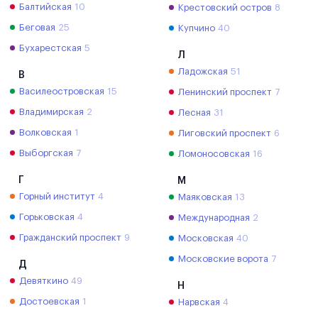
Балтийская
10
Крестовский остров
8
Беговая
25
Купчино
40
Бухарестская
5
Л
Ладожская
51
В
Василеостровская
15
Ленинский проспект
7
Владимирская
2
Лесная
31
Волковская
1
Лиговский проспект
6
Выборгская
7
Ломоносовская
16
Г
М
Горный институт
4
Маяковская
13
Горьковская
4
Международная
2
Гражданский проспект
9
Московская
40
Московские ворота
7
Д
Девяткино
49
Н
Достоевская
1
Нарвская
4