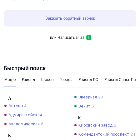
Заказать обратный звонок
или
Написать в чат
Быстрый поиск
Метро
Районы
Шоссе
Города
Районы ЛО
Районы Санкт-Пете
Звёздная
23
А
Автово
4
Зенит
6
Адмиралтейская
1
К
Академическая
8
Кировский завод
2
Комендантский проспект
24
Б