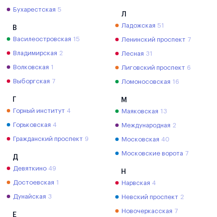
Бухарестская
5
Л
Ладожская
51
В
Василеостровская
15
Ленинский проспект
7
Владимирская
2
Лесная
31
Волковская
1
Лиговский проспект
6
Выборгская
7
Ломоносовская
16
Г
М
Горный институт
4
Маяковская
13
Горьковская
4
Международная
2
Гражданский проспект
9
Московская
40
Московские ворота
7
Д
Девяткино
49
Н
Достоевская
1
Нарвская
4
Дунайская
3
Невский проспект
2
Новочеркасская
7
Е