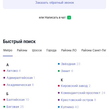
Заказать обратный звонок
или
Написать в чат
Быстрый поиск
Метро
Районы
Шоссе
Города
Районы ЛО
Районы Санкт-Пете
Звёздная
23
А
Автово
4
Зенит
6
Адмиралтейская
1
К
Академическая
8
Кировский завод
2
Комендантский проспект
24
Б
Балтийская
10
Крестовский остров
8
Беговая
25
Купчино
40