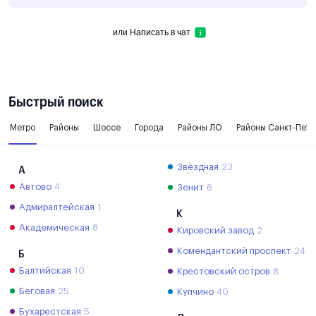
или
Написать в чат
Быстрый поиск
Метро
Районы
Шоссе
Города
Районы ЛО
Районы Санкт-Пете
Звёздная
23
А
Автово
4
Зенит
6
Адмиралтейская
1
К
Академическая
8
Кировский завод
2
Комендантский проспект
24
Б
Балтийская
10
Крестовский остров
8
Беговая
25
Купчино
40
Бухарестская
5