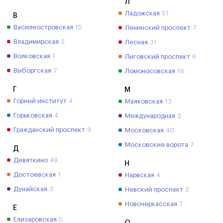
Л
Ладожская
51
В
Василеостровская
15
Ленинский проспект
7
Владимирская
2
Лесная
31
Волковская
1
Лиговский проспект
6
Выборгская
7
Ломоносовская
16
Г
М
Горный институт
4
Маяковская
13
Горьковская
4
Международная
2
Гражданский проспект
9
Московская
40
Московские ворота
7
Д
Девяткино
49
Н
Достоевская
1
Нарвская
4
Дунайская
3
Невский проспект
2
Новочеркасская
7
Е
Елизаровская
5
О