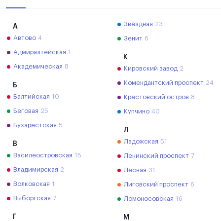
Звёздная
23
А
Автово
4
Зенит
6
Адмиралтейская
1
К
Академическая
8
Кировский завод
2
Комендантский проспект
24
Б
Балтийская
10
Крестовский остров
8
Беговая
25
Купчино
40
Бухарестская
5
Л
Ладожская
51
В
Василеостровская
15
Ленинский проспект
7
Владимирская
2
Лесная
31
Волковская
1
Лиговский проспект
6
Выборгская
7
Ломоносовская
16
Г
М