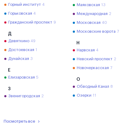
Горный институт
4
Маяковская
13
Горьковская
4
Международная
2
Гражданский проспект
9
Московская
40
Московские ворота
7
Д
Девяткино
49
Н
Достоевская
1
Нарвская
4
Дунайская
3
Невский проспект
2
Новочеркасская
7
Е
Елизаровская
5
О
Обводный Канал
8
З
Озерки
11
Звенигородская
2
Посмотреть все