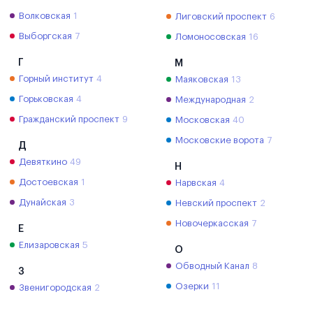
Волковская
1
Лиговский проспект
6
Выборгская
7
Ломоносовская
16
Г
М
Горный институт
4
Маяковская
13
Горьковская
4
Международная
2
Гражданский проспект
9
Московская
40
Московские ворота
7
Д
Девяткино
49
Н
Достоевская
1
Нарвская
4
Дунайская
3
Невский проспект
2
Новочеркасская
7
Е
Елизаровская
5
О
Обводный Канал
8
З
Озерки
11
Звенигородская
2