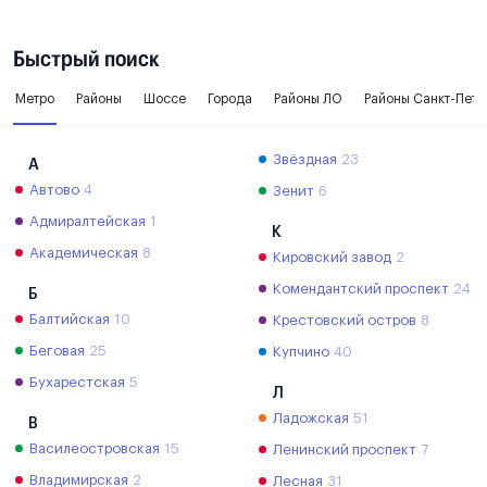
Быстрый поиск
Метро
Районы
Шоссе
Города
Районы ЛО
Районы Санкт-Пете
Звёздная
23
А
Автово
4
Зенит
6
Адмиралтейская
1
К
Академическая
8
Кировский завод
2
Комендантский проспект
24
Б
Балтийская
10
Крестовский остров
8
Беговая
25
Купчино
40
Бухарестская
5
Л
Ладожская
51
В
Василеостровская
15
Ленинский проспект
7
Владимирская
2
Лесная
31