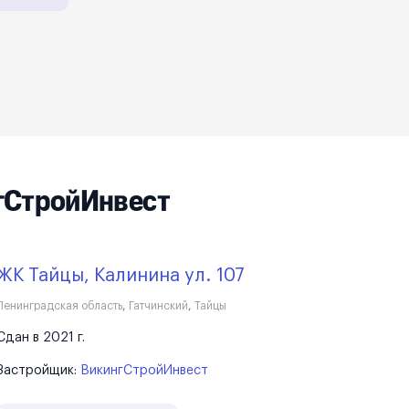
гСтройИнвест
ЖК Тайцы, Калинина ул. 107
Ленинградская область
,
Гатчинский
,
Тайцы
Сдан в 2021 г.
Застройщик:
ВикингСтройИнвест