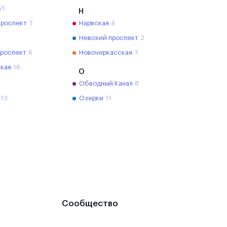
51
Н
проспект
7
Нарвская
4
Невский проспект
2
проспект
6
Новочеркасская
7
кая
16
О
Обводный Канал
8
13
Озерки
11
Сообщество