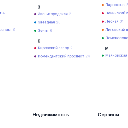
Ладожская
З
т
4
Ленинский 
Звенигородская
2
Лесная
31
Звёздная
23
оспект
9
Лиговский 
Зенит
6
Ломоносовс
К
Кировский завод
2
М
Маяковская
Комендантский проспект
24
Недвижимость
Сервисы