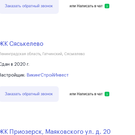
Заказать обратный звонок
или
Написать в чат
ЖК Сяськелево
Ленинградская область
,
Гатчинский
,
Сяськелево
Сдан в 2020 г.
Застройщик:
ВикингСтройИнвест
Заказать обратный звонок
или
Написать в чат
ЖК Приозерск, Маяковского ул. д. 20