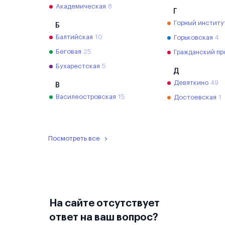
Академическая
8
Г
Горный институ
Б
Балтийская
10
Горьковская
4
Беговая
25
Гражданский пр
Бухарестская
5
Д
Девяткино
49
В
Василеостровская
15
Достоевская
1
Посмотреть все
На сайте отсутствует
ответ на ваш вопрос?