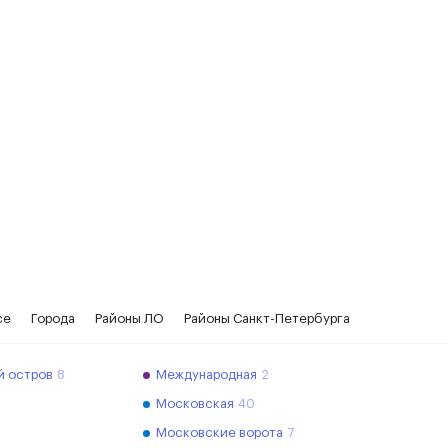
се
Города
Районы ЛО
Районы Санкт-Петербурга
й остров
8
Международная
2
Московская
40
Московские ворота
7