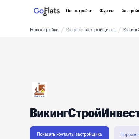
Новостройки
Журнал
Застрой
Новостройки
Каталог застройщиков
Викинг
Новостройки Санкт-Петербурга и
Пол
области
Для
Новостройки в Санкт-Петербурге
С ч
Новостройки в Лен. области
Без
Рядом с метро
Апа
На карте
Апа
ВикингСтройИнвес
3-8 млн ₽
8-14 млн ₽
от 14 млн ₽
Показать контакты застройщика
Перезво