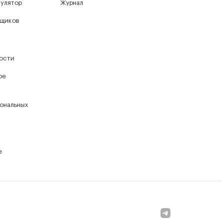
кулятор
Журнал
йщиков
ости
ое
ональных
е