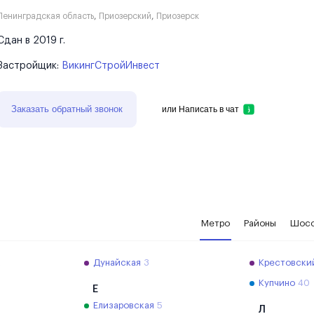
Ленинградская область
,
Приозерский
,
Приозерск
Сдан в 2019 г.
Застройщик:
ВикингСтройИнвест
Заказать обратный звонок
или
Написать в чат
Метро
Районы
Шос
2
Дунайская
3
Крестовски
Купчино
40
Е
Елизаровская
5
Л