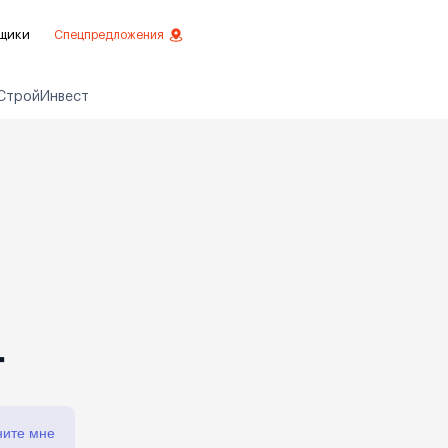
щики
Спецпредложения
СтройИнвест
езное
 инвестиций
истовой отделкой
 отделки
ртаменты с отделкой
ртаменты
т
ните мне