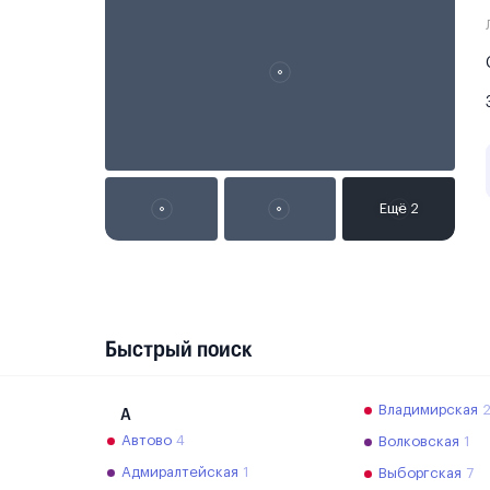
Быстрый поиск
Владимирская
А
Автово
4
Волковская
1
Адмиралтейская
1
Выборгская
7