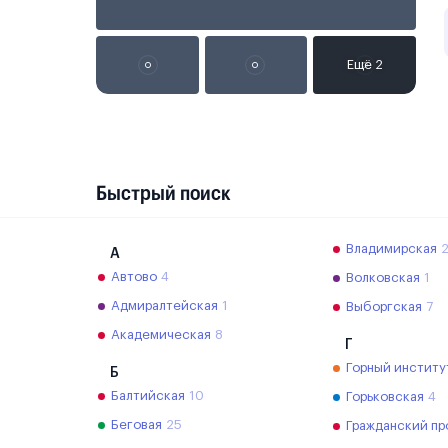
Быстрый поиск
Владимирская
А
Автово
4
Волковская
1
Адмиралтейская
1
Выборгская
7
Академическая
8
Г
Горный институ
Б
Балтийская
10
Горьковская
4
Беговая
25
Гражданский пр