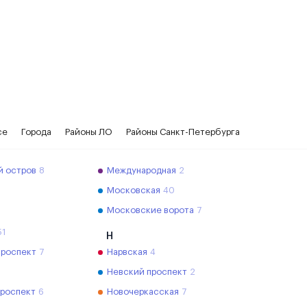
се
Города
Районы ЛО
Районы Санкт-Петербурга
й остров
8
Международная
2
Московская
40
Московские ворота
7
51
Н
проспект
7
Нарвская
4
Невский проспект
2
проспект
6
Новочеркасская
7