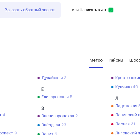
Заказать обратный звонок
или
Написать в чат
Метро
Районы
Шос
2
Дунайская
3
Крестовски
Купчино
40
Е
Елизаровская
5
Л
Ладожская
З
т
4
Ленинский 
Звенигородская
2
Лесная
31
Звёздная
23
оспект
9
Лиговский 
Зенит
6