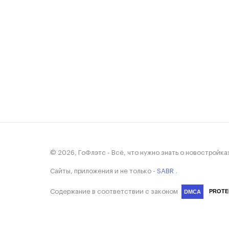
© 2026, ГоФлэтс - Всё, что нужно знать о новостройка
Сайты, приложения и не только -
SABR
.
Содержание в соответствии с законом
PROTE
DMCA