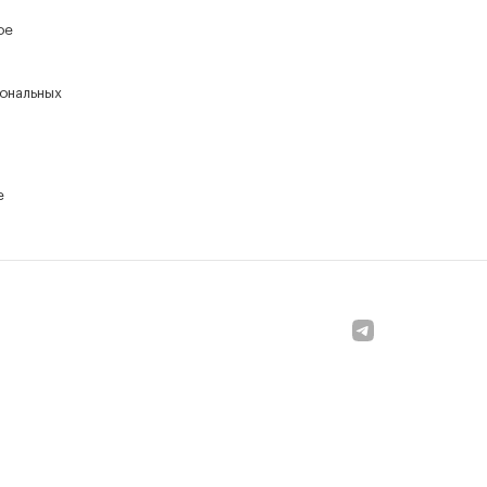
ое
ональных
е