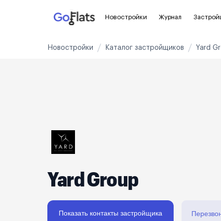
Новостройки
Журнал
Застрой
Новостройки
Каталог застройщиков
Yard G
Новостройки Санкт-Петербурга и
Пол
области
Для
Новостройки в Санкт-Петербурге
С ч
Новостройки в Лен. области
Без
Рядом с метро
Апа
На карте
Апа
Yard Group
3-8 млн ₽
8-14 млн ₽
от 14 млн ₽
Показать контакты застройщика
Перезво