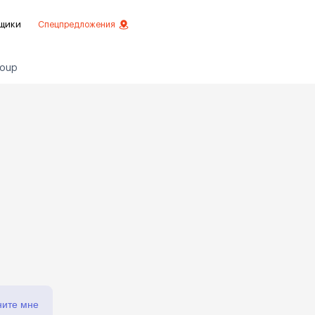
щики
Спецпредложения
roup
езное
 инвестиций
истовой отделкой
 отделки
ртаменты с отделкой
ртаменты
ните мне