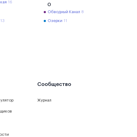
кая
16
О
Обводный Канал
8
13
Озерки
11
Сообщество
кулятор
Журнал
йщиков
ости