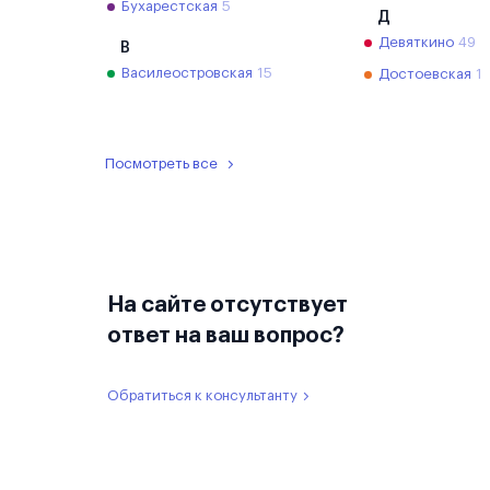
Бухарестская
5
Д
Девяткино
49
В
Василеостровская
15
Достоевская
1
Посмотреть все
На сайте отсутствует
ответ на ваш вопрос?
Обратиться к консультанту