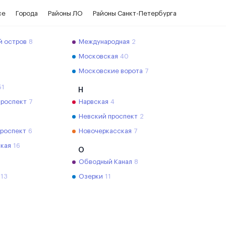
се
Города
Районы ЛО
Районы Санкт-Петербурга
й остров
8
Международная
2
Московская
40
Московские ворота
7
51
Н
проспект
7
Нарвская
4
Невский проспект
2
проспект
6
Новочеркасская
7
кая
16
О
Обводный Канал
8
13
Озерки
11