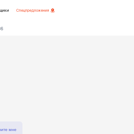
щики
Спецпредложения
36
езное
 инвестиций
истовой отделкой
 отделки
ртаменты с отделкой
ртаменты
ните мне