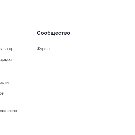
Сообщество
кулятор
Журнал
йщиков
ости
ое
ональных