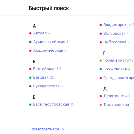
Быстрый поиск
Владимирская
А
Автово
4
Волковская
1
Адмиралтейская
1
Выборгская
7
Академическая
8
Г
Горный институ
Б
Балтийская
10
Горьковская
4
Беговая
25
Гражданский пр
Бухарестская
5
Д
Девяткино
49
В
Василеостровская
15
Достоевская
1
Посмотреть все