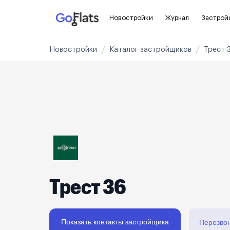
Новостройки
Журнал
Застрой
Новостройки
Каталог застройщиков
Трест 
Новостройки Санкт-Петербурга и
Пол
области
Для
Новостройки в Санкт-Петербурге
С ч
Новостройки в Лен. области
Без
Рядом с метро
Апа
На карте
Апа
Трест 36
3-8 млн ₽
8-14 млн ₽
от 14 млн ₽
Показать контакты застройщика
Перезво