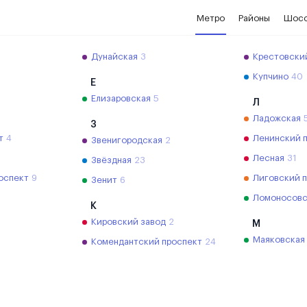
Метро
Районы
Шос
2
Дунайская
3
Крестовски
Купчино
40
Е
Елизаровская
5
Л
Ладожская
З
т
4
Ленинский 
Звенигородская
2
Лесная
31
Звёздная
23
оспект
9
Лиговский 
Зенит
6
Ломоносовс
К
Кировский завод
2
М
Маяковская
Комендантский проспект
24