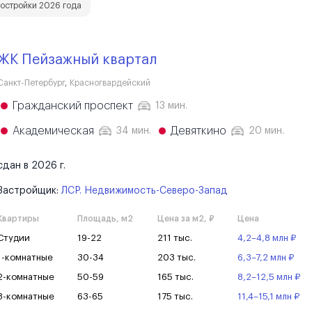
остройки 2026 года
ЖК Пейзажный квартал
Санкт-Петербург
,
Красногвардейский
Гражданский проспект
13 мин.
Академическая
Девяткино
34 мин.
20 мин.
сдан в 2026 г.
Застройщик:
ЛСР. Недвижимость-Северо-Запад
Квартиры
Площадь, м2
Цена за м2, ₽
Цена
Студии
19-22
211 тыс.
4,2–4,8 млн ₽
1-комнатные
30-34
203 тыс.
6,3–7,2 млн ₽
2-комнатные
50-59
165 тыс.
8,2–12,5 млн ₽
3-комнатные
63-65
175 тыс.
11,4–15,1 млн ₽