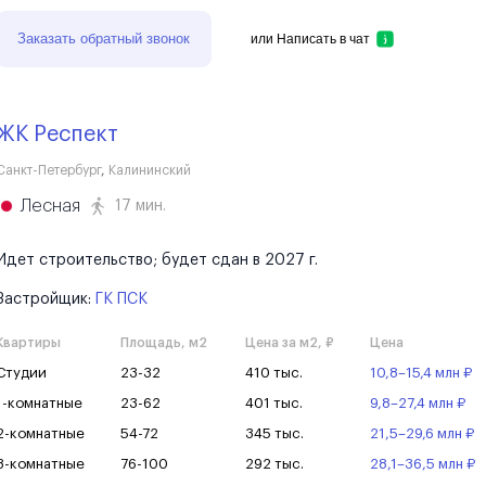
Заказать обратный звонок
или
Написать в чат
ЖК Респект
Санкт-Петербург
,
Калининский
Лесная
17 мин.
Идет строительство; будет сдан в 2027 г.
Застройщик:
ГК ПСК
Квартиры
Площадь, м2
Цена за м2, ₽
Цена
Студии
23-32
410 тыс.
10,8–15,4 млн ₽
1-комнатные
23-62
401 тыс.
9,8–27,4 млн ₽
2-комнатные
54-72
345 тыс.
21,5–29,6 млн ₽
3-комнатные
76-100
292 тыс.
28,1–36,5 млн ₽