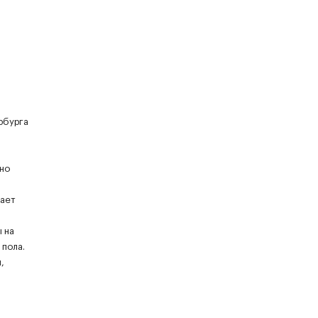
рбурга
но
дает
 на
 пола.
,