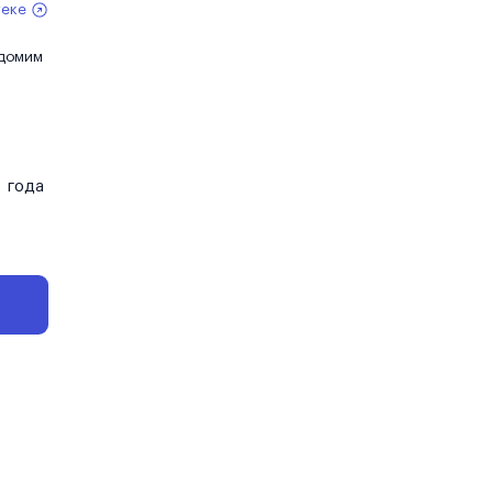
теке
едомим
года