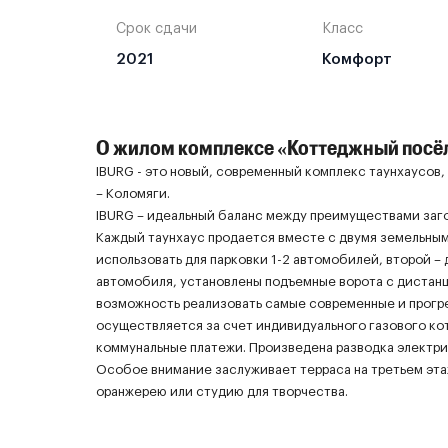
Срок сдачи
Класс
2021
Комфорт
О жилом комплексе «Коттеджный посёл
IBURG - это новый, современный комплекс таунхаусов
– Коломяги.
IBURG – идеальный баланс между преимуществами заго
Каждый таунхаус продается вместе с двумя земельным
использовать для парковки 1-2 автомобилей, второй – 
автомобиля, установлены подъемные ворота с дистанц
возможность реализовать самые современные и прогре
осуществляется за счет индивидуального газового кот
коммунальные платежи. Произведена разводка электрик
Особое внимание заслуживает терраса на третьем эта
оранжерею или студию для творчества.