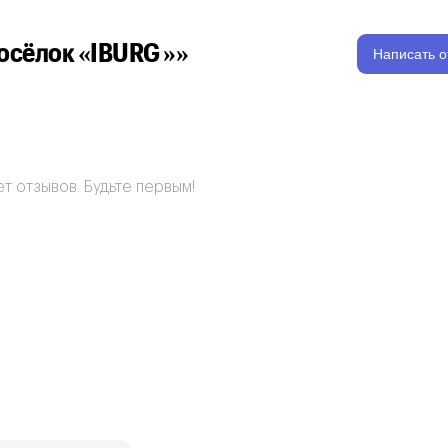
осёлок «IBURG »»
Написать о
т отзывов. Будьте первым!