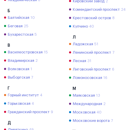
Кировский завод
2
Комендантский проспект
24
Б
Балтийская
10
Крестовский остров
8
Беговая
25
Купчино
40
Бухарестская
5
Л
Ладожская
51
В
Василеостровская
15
Ленинский проспект
7
Владимирская
2
Лесная
31
Волковская
1
Лиговский проспект
6
Выборгская
7
Ломоносовская
16
Г
М
Горный институт
4
Маяковская
13
Горьковская
4
Международная
2
Гражданский проспект
9
Московская
40
Московские ворота
7
Д
Девяткино
49