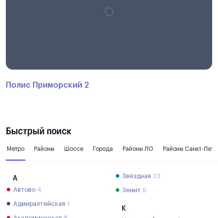
Полис Приморский 2
Быстрый поиск
Метро
Районы
Шоссе
Города
Районы ЛО
Районы Санкт-Пете
Звёздная
23
А
Автово
4
Зенит
6
Адмиралтейская
1
К
Академическая
8