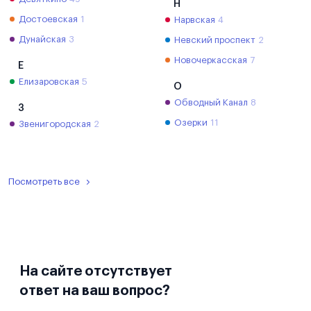
Н
Достоевская
1
Нарвская
4
Дунайская
3
Невский проспект
2
Новочеркасская
7
Е
Елизаровская
5
О
Обводный Канал
8
З
Озерки
11
Звенигородская
2
Посмотреть все
На сайте отсутствует
ответ на ваш вопрос?