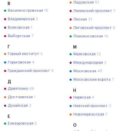
Ладожская
51
В
Василеостровская
15
Ленинский проспект
7
Владимирская
2
Лесная
31
Волковская
1
Лиговский проспект
6
Выборгская
7
Ломоносовская
16
Г
М
Горный институт
4
Маяковская
13
Горьковская
4
Международная
2
Гражданский проспект
9
Московская
40
Московские ворота
7
Д
Девяткино
49
Н
Достоевская
1
Нарвская
4
Дунайская
3
Невский проспект
2
Новочеркасская
7
Е
Елизаровская
5
О