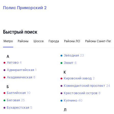
Полис Приморский 2
Быстрый поиск
Метро
Районы
Шоссе
Города
Районы ЛО
Районы Санкт-Пете
Звёздная
23
А
Автово
4
Зенит
6
Адмиралтейская
1
К
Академическая
8
Кировский завод
2
Комендантский проспект
24
Б
Балтийская
10
Крестовский остров
8
Беговая
25
Купчино
40
Бухарестская
5
Л