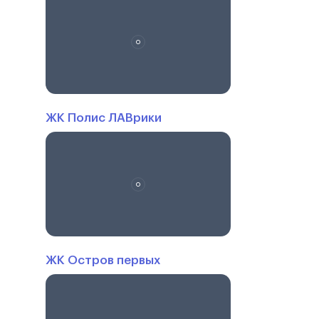
ЖК Полис ЛАВрики
ЖК Остров первых