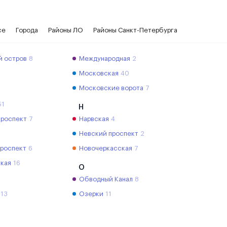
се
Города
Районы ЛО
Районы Санкт-Петербурга
й остров
8
Международная
2
Московская
40
Московские ворота
7
51
Н
проспект
7
Нарвская
4
Невский проспект
2
проспект
6
Новочеркасская
7
кая
16
О
Обводный Канал
8
13
Озерки
11