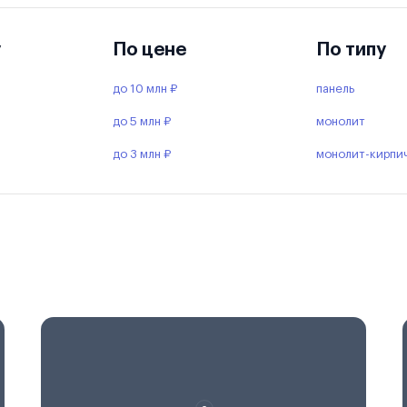
у
По цене
По типу
до 10 млн ₽
панель
до 5 млн ₽
монолит
до 3 млн ₽
монолит-кирпи