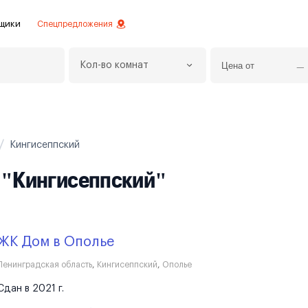
щики
Спецпредложения
Кол-во комнат
езное
 инвестиций
истовой отделкой
Кингисеппский
 отделки
е "Кингисеппский"
ртаменты с отделкой
ртаменты
ЖК Дом в Ополье
Ленинградская область
,
Кингисеппский
,
Ополье
Сдан в 2021 г.