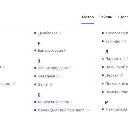
Метро
Районы
Шос
2
Дунайская
3
Крестовски
Купчино
40
Е
Елизаровская
5
Л
Ладожская
З
т
4
Ленинский 
Звенигородская
2
Лесная
31
Звёздная
23
оспект
9
Лиговский 
Зенит
6
Ломоносовс
К
Кировский завод
2
М
Маяковская
Комендантский проспект
24