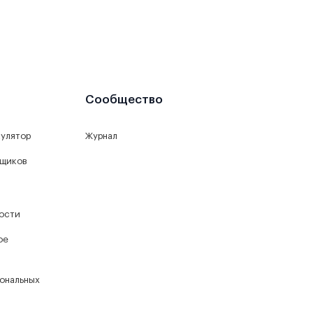
Сообщество
кулятор
Журнал
йщиков
ости
ое
ональных