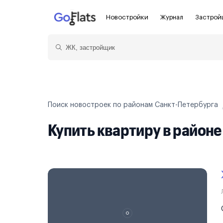
Новостройки
Журнал
Застрой
Новостройки Санкт-Петербурга и
Пол
области
Показать больше фильтров
Для
Новостройки в Санкт-Петербурге
С ч
Поиск новостроек по районам Санкт-Петербурга
Новостройки в Лен. области
Без
Купить квартиру в район
Рядом с метро
Апа
На карте
Апа
3-8 млн ₽
8-14 млн ₽
от 14 млн ₽