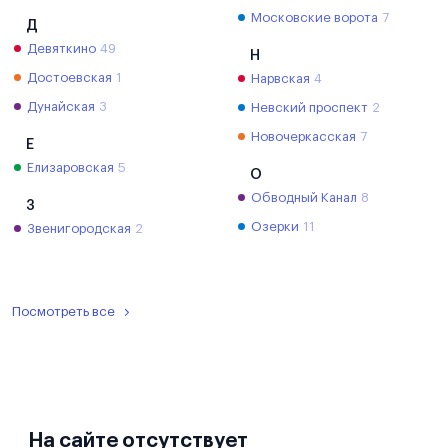
Московские ворота
7
Д
Девяткино
49
Н
Достоевская
1
Нарвская
4
Дунайская
3
Невский проспект
2
Новочеркасская
7
Е
Елизаровская
5
О
Обводный Канал
8
З
Озерки
11
Звенигородская
2
Посмотреть все
На сайте отсутствует