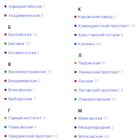
Адмиралтейская
1
К
Академическая
8
Кировский завод
2
Комендантский проспект
24
Б
Балтийская
10
Крестовский остров
8
Беговая
25
Купчино
40
Бухарестская
5
Л
Ладожская
51
В
Василеостровская
15
Ленинский проспект
7
Владимирская
2
Лесная
31
Волковская
1
Лиговский проспект
6
Выборгская
7
Ломоносовская
16
Г
М
Горный институт
4
Маяковская
13
Горьковская
4
Международная
2
Гражданский проспект
9
Московская
40