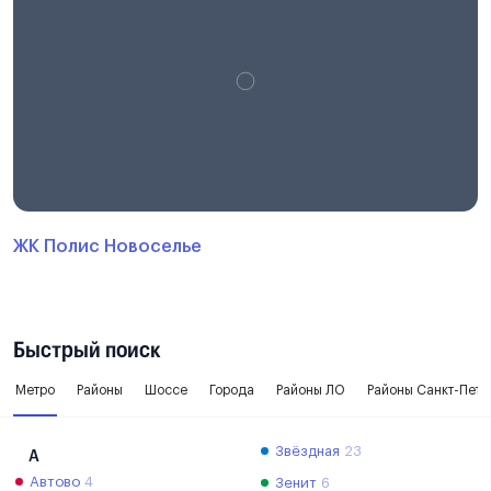
ЖК Полис Новоселье
Быстрый поиск
Метро
Районы
Шоссе
Города
Районы ЛО
Районы Санкт-Пете
Звёздная
23
А
Автово
4
Зенит
6