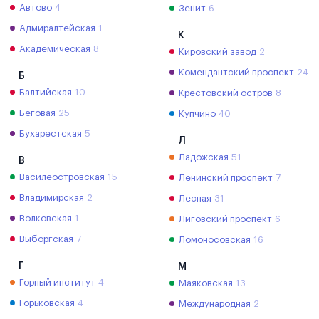
Автово
4
Зенит
6
Адмиралтейская
1
К
Академическая
8
Кировский завод
2
Комендантский проспект
24
Б
Балтийская
10
Крестовский остров
8
Беговая
25
Купчино
40
Бухарестская
5
Л
Ладожская
51
В
Василеостровская
15
Ленинский проспект
7
Владимирская
2
Лесная
31
Волковская
1
Лиговский проспект
6
Выборгская
7
Ломоносовская
16
Г
М
Горный институт
4
Маяковская
13
Горьковская
4
Международная
2