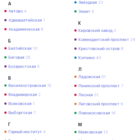
Звёздная
23
А
Автово
4
Зенит
6
Адмиралтейская
1
К
Академическая
8
Кировский завод
2
Комендантский проспект
24
Б
Балтийская
10
Крестовский остров
8
Беговая
25
Купчино
40
Бухарестская
5
Л
Ладожская
51
В
Василеостровская
15
Ленинский проспект
7
Владимирская
2
Лесная
31
Волковская
1
Лиговский проспект
6
Выборгская
7
Ломоносовская
16
Г
М
Горный институт
4
Маяковская
13