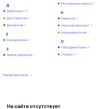
Московские ворота
7
Д
Девяткино
49
Н
Достоевская
1
Нарвская
4
Дунайская
3
Невский проспект
2
Новочеркасская
7
Е
Елизаровская
5
О
Обводный Канал
8
З
Озерки
11
Звенигородская
2
Посмотреть все
На сайте отсутствует