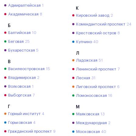
Адмиралтейская
1
К
Академическая
8
Кировский завод
2
Комендантский проспект
24
Б
Балтийская
10
Крестовский остров
8
Беговая
25
Купчино
40
Бухарестская
5
Л
Ладожская
51
В
Василеостровская
15
Ленинский проспект
7
Владимирская
2
Лесная
31
Волковская
1
Лиговский проспект
6
Выборгская
7
Ломоносовская
16
Г
М
Горный институт
4
Маяковская
13
Горьковская
4
Международная
2
Гражданский проспект
9
Московская
40