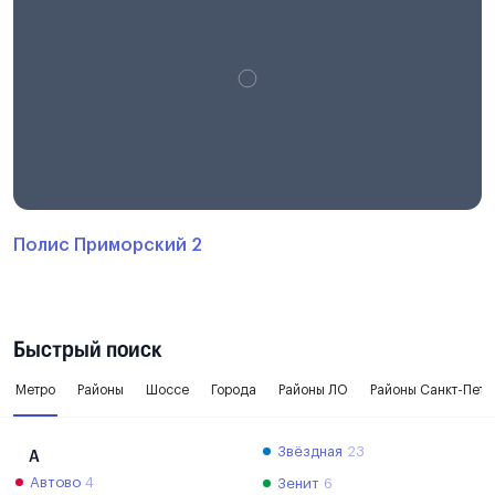
Полис Приморский 2
Быстрый поиск
Метро
Районы
Шоссе
Города
Районы ЛО
Районы Санкт-Пете
Звёздная
23
А
Автово
4
Зенит
6