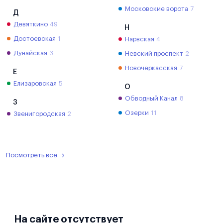
Московские ворота
7
Д
Девяткино
49
Н
Достоевская
1
Нарвская
4
Дунайская
3
Невский проспект
2
Новочеркасская
7
Е
Елизаровская
5
О
Обводный Канал
8
З
Озерки
11
Звенигородская
2
Посмотреть все
На сайте отсутствует