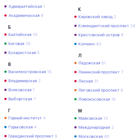
Адмиралтейская
1
К
Академическая
8
Кировский завод
2
Комендантский проспект
24
Б
Балтийская
10
Крестовский остров
8
Беговая
25
Купчино
40
Бухарестская
5
Л
Ладожская
51
В
Василеостровская
15
Ленинский проспект
7
Владимирская
2
Лесная
31
Волковская
1
Лиговский проспект
6
Выборгская
7
Ломоносовская
16
Г
М
Горный институт
4
Маяковская
13
Горьковская
4
Международная
2
Гражданский проспект
9
Московская
40