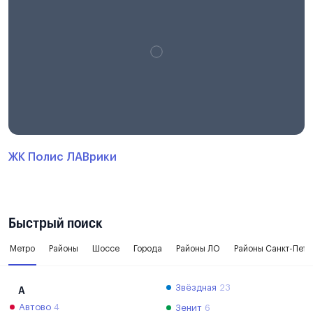
ЖК Полис ЛАВрики
Быстрый поиск
Метро
Районы
Шоссе
Города
Районы ЛО
Районы Санкт-Пете
Звёздная
23
А
Автово
4
Зенит
6