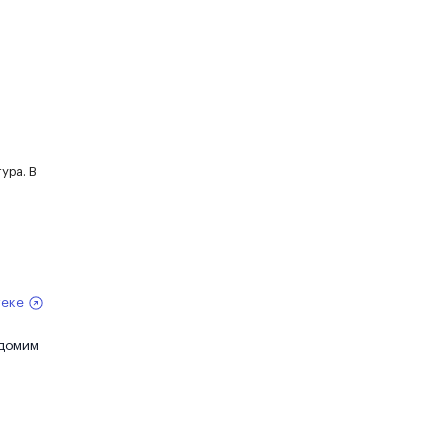
ура. В
теке
едомим