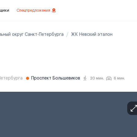
щики
Спецпредложения
льный округ Санкт-Петербурга
ЖК Невский эталон
езное
 инвестиций
истовой отделкой
 отделки
Петербурга
Проспект Большевиков
20 мин.
6 мин.
ртаменты с отделкой
ртаменты