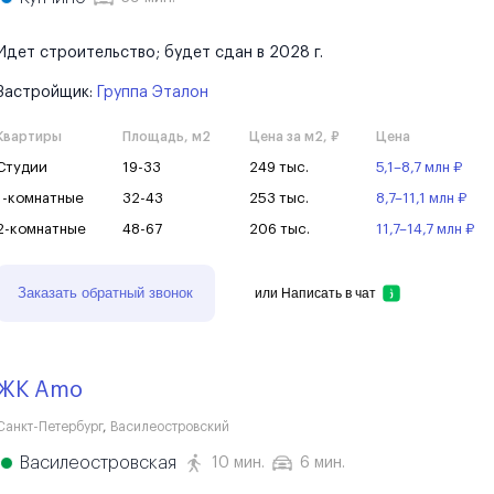
Идет строительство; будет сдан в 2028 г.
Застройщик:
Группа Эталон
Квартиры
Площадь, м2
Цена за м2, ₽
Цена
Студии
19-33
249 тыс.
5,1–8,7 млн ₽
1-комнатные
32-43
253 тыс.
8,7–11,1 млн ₽
2-комнатные
48-67
206 тыс.
11,7–14,7 млн ₽
Заказать обратный звонок
или
Написать в чат
ЖК Amo
Санкт-Петербург
,
Василеостровский
Василеостровская
10 мин.
6 мин.