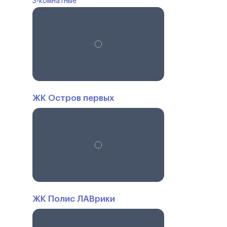
3-комнатные
ЖК Остров первых
ЖК Полис ЛАВрики