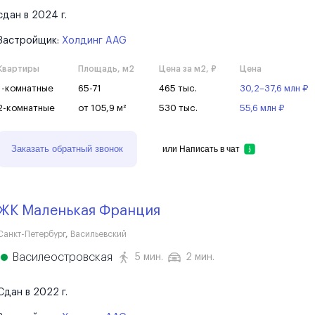
сдан в 2024 г.
Застройщик:
Холдинг AAG
Квартиры
Площадь, м2
Цена за м2, ₽
Цена
1-комнатные
65-71
465 тыс.
30,2–37,6 млн ₽
2-комнатные
от 105,9 м²
530 тыс.
55,6 млн ₽
Заказать обратный звонок
или
Написать в чат
ЖК Маленькая Франция
Санкт-Петербург
,
Васильевский
Василеостровская
5 мин.
2 мин.
Сдан в 2022 г.