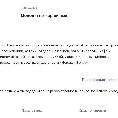
Тип дома
Монолитно-кирпичный
мом. В районе есть сформировавшаяся социально-бытовая инфраструкт
поликлиники, аптеки, отделения банков, салоны красоты, кафе и
пермаркеты (Лента, Карусель, О’Кей, Сastorama, Леруа Мерлен,
орец и центр водных видов спорта «Невская Волна».
Предложения по ипо
е заявку, а мы подадим ее на рассмотрение в несколько банков и ув
Проц. ставка
Срок погашения