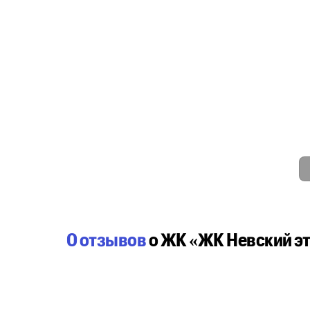
0 отзывов
о ЖК «ЖК Невский э