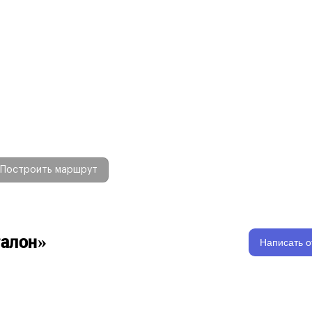
Построить маршрут
талон»
Написать о