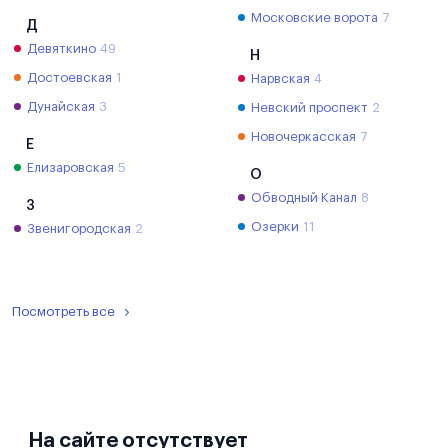
Московские ворота
7
Д
Девяткино
49
Н
Достоевская
1
Нарвская
4
Дунайская
3
Невский проспект
2
Новочеркасская
7
Е
Елизаровская
5
О
Обводный Канал
8
З
Озерки
11
Звенигородская
2
Посмотреть все
На сайте отсутствует