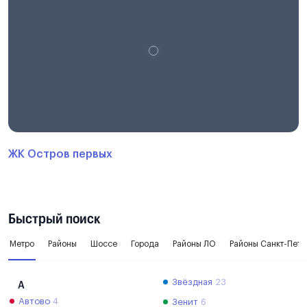
ЖК Остров первых
Быстрый поиск
Метро
Районы
Шоссе
Города
Районы ЛО
Районы Санкт-Пете
Звёздная
23
А
Автово
4
Зенит
6