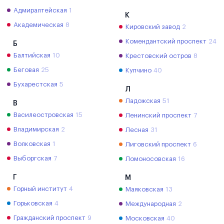
Адмиралтейская
1
К
Академическая
8
Кировский завод
2
Комендантский проспект
24
Б
Балтийская
10
Крестовский остров
8
Беговая
25
Купчино
40
Бухарестская
5
Л
Ладожская
51
В
Василеостровская
15
Ленинский проспект
7
Владимирская
2
Лесная
31
Волковская
1
Лиговский проспект
6
Выборгская
7
Ломоносовская
16
Г
М
Горный институт
4
Маяковская
13
Горьковская
4
Международная
2
Гражданский проспект
9
Московская
40