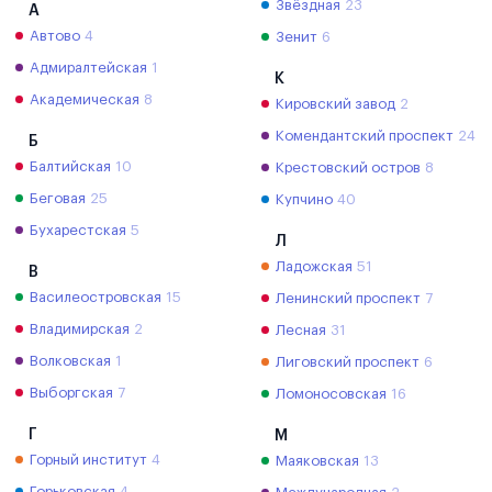
Звёздная
23
А
Автово
4
Зенит
6
Адмиралтейская
1
К
Академическая
8
Кировский завод
2
Комендантский проспект
24
Б
Балтийская
10
Крестовский остров
8
Беговая
25
Купчино
40
Бухарестская
5
Л
Ладожская
51
В
Василеостровская
15
Ленинский проспект
7
Владимирская
2
Лесная
31
Волковская
1
Лиговский проспект
6
Выборгская
7
Ломоносовская
16
Г
М
Горный институт
4
Маяковская
13
Горьковская
4