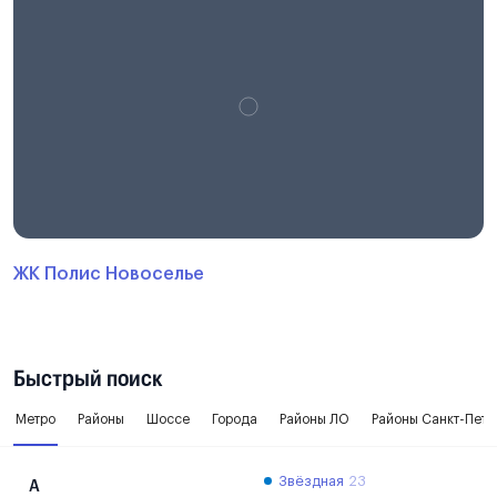
ЖК Полис Новоселье
Быстрый поиск
Метро
Районы
Шоссе
Города
Районы ЛО
Районы Санкт-Пете
Звёздная
23
А