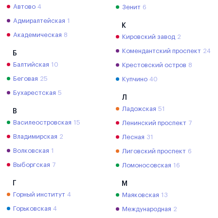
Автово
4
Зенит
6
Адмиралтейская
1
К
Академическая
8
Кировский завод
2
Комендантский проспект
24
Б
Балтийская
10
Крестовский остров
8
Беговая
25
Купчино
40
Бухарестская
5
Л
Ладожская
51
В
Василеостровская
15
Ленинский проспект
7
Владимирская
2
Лесная
31
Волковская
1
Лиговский проспект
6
Выборгская
7
Ломоносовская
16
Г
М
Горный институт
4
Маяковская
13
Горьковская
4
Международная
2