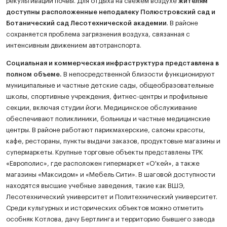
рекультивации почвы. Для отдыха на свежем воздухе
жителям
доступны расположенные неподалеку Полюстровский сад и
Ботанический сад Лесотехнической академии
. В районе
сохраняется проблема загрязнения воздуха, связанная с
интенсивным движением автотранспорта.
Социальная и коммерческая инфраструктура представлена в
полном объеме.
В непосредственной близости функционируют
муниципальные и частные детские сады, общеобразовательные
школы, спортивные учреждения, фитнес-центры и профильные
секции, включая студии йоги. Медицинское обслуживание
обеспечивают поликлиники, больницы и частные медицинские
центры. В районе работают парикмахерские, салоны красоты,
кафе, рестораны, пункты выдачи заказов, продуктовые магазины и
супермаркеты. Крупные торговые объекты представлены ТРК
«Европолис», где расположен гипермаркет «О'кей», а также
магазины «Максидом» и «Мебель Сити». В шаговой доступности
находятся высшие учебные заведения, такие как ВШЭ,
Лесотехнический университет и Политехнический университет.
Среди культурных и исторических объектов можно отметить
особняк Котлова, дачу Бертлинга и территорию бывшего завода