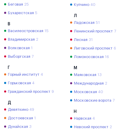
Беговая
25
Купчино
40
Бухарестская
5
Л
Ладожская
51
В
Василеостровская
15
Ленинский проспект
7
Владимирская
2
Лесная
31
Волковская
1
Лиговский проспект
6
Выборгская
7
Ломоносовская
16
Г
М
Горный институт
4
Маяковская
13
Горьковская
4
Международная
2
Гражданский проспект
9
Московская
40
Московские ворота
7
Д
Девяткино
49
Н
Достоевская
1
Нарвская
4
Дунайская
3
Невский проспект
2