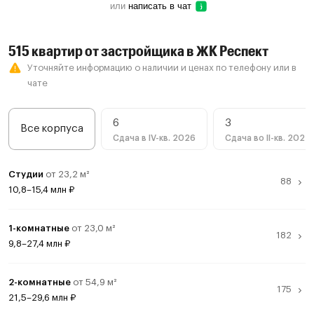
или
написать в чат
515 квартир от застройщика в ЖК Респект
Уточняйте информацию о наличии и ценах по телефону или в
чате
6
3
Все корпуса
Сдача в IV-кв. 2026
Сдача во II-кв. 2027
Студии
от 23,2 м²
10,8–15,4 млн ₽
Студия, 3
2 кв. 2027
23,2 м²
10,8 млн ₽
1-комнатные
от 23,0 м²
Студия, 3
2 кв. 2027
24,3 м²
10,9 млн ₽
9,8–27,4 млн ₽
Студия, 5
2 кв. 2027
25,0 м²
12,2 млн ₽
1-комнатная
23,0 м²
9,8 млн ₽
Студия, 3
2 кв. 2027
31,3 м²
12,7 млн ₽
2-комнатные
от 54,9 м²
1-комнатная, 5
2 кв. 2027
38,9 м²
16,3 млн ₽
21,5–29,6 млн ₽
Студия, 3
2 кв. 2027
27,1 м²
12,8 млн ₽
1-комнатная, 3
2 кв. 2027
39,1 м²
16,5 млн ₽