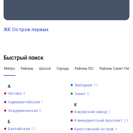
ЖК Остров первых
Быстрый поиск
Метро
Районы
Шоссе
Города
Районы ЛО
Районы Санкт-Пете
Звёздная
23
А
Автово
4
Зенит
6
Адмиралтейская
1
К
Академическая
8
Кировский завод
2
Комендантский проспект
24
Б
Балтийская
10
Крестовский остров
8