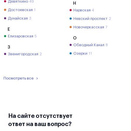
Девяткино
49
Н
Достоевская
1
Нарвская
4
Дунайская
3
Невский проспект
2
Новочеркасская
7
Е
Елизаровская
5
О
Обводный Канал
8
З
Озерки
11
Звенигородская
2
Посмотреть все
На сайте отсутствует
ответ на ваш вопрос?