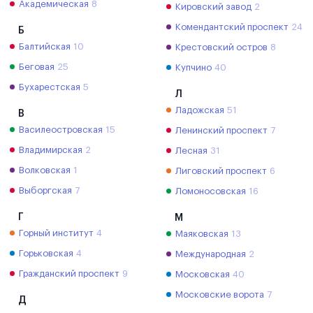
Академическая
8
Кировский завод
2
Комендантский проспект
24
Б
Балтийская
10
Крестовский остров
8
Беговая
25
Купчино
40
Бухарестская
5
Л
Ладожская
51
В
Василеостровская
15
Ленинский проспект
7
Владимирская
2
Лесная
31
Волковская
1
Лиговский проспект
6
Выборгская
7
Ломоносовская
16
Г
М
Горный институт
4
Маяковская
13
Горьковская
4
Международная
2
Гражданский проспект
9
Московская
40
Московские ворота
7
Д