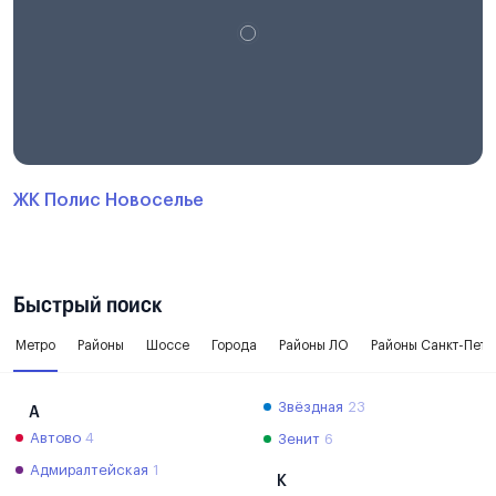
ЖК Полис Новоселье
Быстрый поиск
Метро
Районы
Шоссе
Города
Районы ЛО
Районы Санкт-Пете
Звёздная
23
А
Автово
4
Зенит
6
Адмиралтейская
1
К