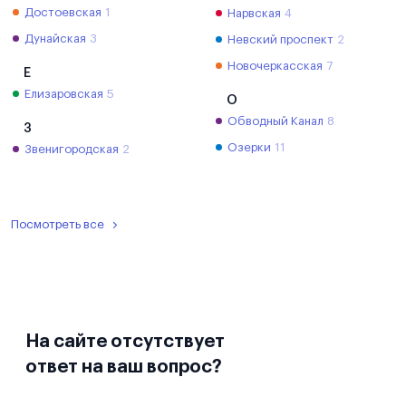
Достоевская
1
Нарвская
4
Дунайская
3
Невский проспект
2
Новочеркасская
7
Е
Елизаровская
5
О
Обводный Канал
8
З
Озерки
11
Звенигородская
2
Посмотреть все
На сайте отсутствует
ответ на ваш вопрос?