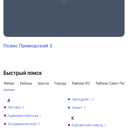
Полис Приморский 2
Быстрый поиск
Метро
Районы
Шоссе
Города
Районы ЛО
Районы Санкт-Пете
Звёздная
23
А
Автово
4
Зенит
6
Адмиралтейская
1
К
Академическая
8
Кировский завод
2