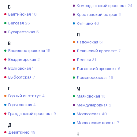
Комендантский проспект
24
Б
Балтийская
10
Крестовский остров
8
Беговая
25
Купчино
40
Бухарестская
5
Л
Ладожская
51
В
Василеостровская
15
Ленинский проспект
7
Владимирская
2
Лесная
31
Волковская
1
Лиговский проспект
6
Выборгская
7
Ломоносовская
16
Г
М
Горный институт
4
Маяковская
13
Горьковская
4
Международная
2
Гражданский проспект
9
Московская
40
Московские ворота
7
Д
Девяткино
49
Н