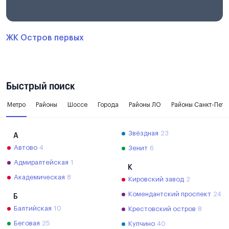
ЖК Остров первых
Быстрый поиск
Метро
Районы
Шоссе
Города
Районы ЛО
Районы Санкт-Пете
Звёздная
23
А
Автово
4
Зенит
6
Адмиралтейская
1
К
Академическая
8
Кировский завод
2
Комендантский проспект
24
Б
Балтийская
10
Крестовский остров
8
Беговая
25
Купчино
40