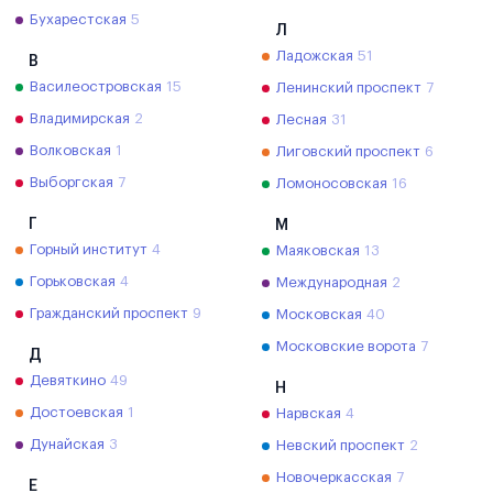
Бухарестская
5
Л
Ладожская
51
В
Василеостровская
15
Ленинский проспект
7
Владимирская
2
Лесная
31
Волковская
1
Лиговский проспект
6
Выборгская
7
Ломоносовская
16
Г
М
Горный институт
4
Маяковская
13
Горьковская
4
Международная
2
Гражданский проспект
9
Московская
40
Московские ворота
7
Д
Девяткино
49
Н
Достоевская
1
Нарвская
4
Дунайская
3
Невский проспект
2
Новочеркасская
7
Е